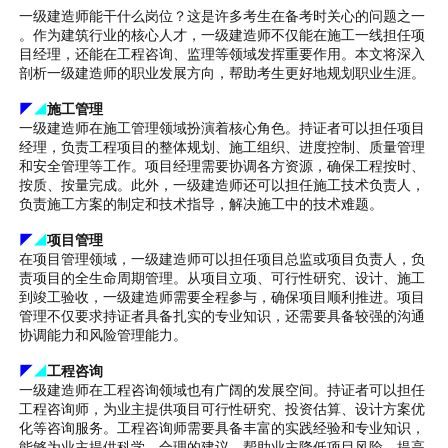
一级建造师能干什么岗位？这是许多考生在备考时关心的问题之一
。作为建筑行业的核心人才，一级建造师不仅能在施工一线担任项
目经理，还能在工程咨询、监理等领域发挥重要作用。本文将深入
剖析一级建造师的职业发展方向，帮助考生更好地规划职业生涯。
◤
◢
施工管理
一级建造师在施工管理领域扮演着核心角色。持证者可以担任项目
经理，负责工程项目的整体规划、施工组织、进度控制、质量管理
和安全管理等工作。项目经理需要协调各方资源，确保工程按时、
按质、按量完成。此外，一级建造师还可以担任施工技术负责人，
负责施工方案的制定和技术指导，解决施工中的技术难题。
◤
◢
项目管理
在项目管理领域，一级建造师可以担任项目总监或项目负责人，负
责项目的全生命周期管理。从项目立项、可行性研究、设计、施工
到竣工验收，一级建造师需要全程参与，确保项目顺利推进。项目
管理不仅要求持证者具备扎实的专业知识，还需要具备较强的沟通
协调能力和风险管理能力。
◤
◢
工程咨询
一级建造师在工程咨询领域也有广阔的发展空间。持证者可以担任
工程咨询师，为业主提供项目可行性研究、投资估算、设计方案优
化等咨询服务。工程咨询师需要具备丰富的实践经验和专业知识，
能够为业主提供科学、合理的建议，帮助业主降低项目风险，提高