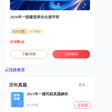
2026年一级建造师央企速学班
四大引擎
大V领衔
1480
¥
起
了解详情
立即购买
历年真题
更多
2025年一建民航真题解析
去刷题
共52道题