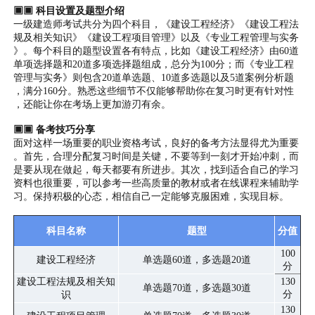
▣▣ 科目设置及题型介绍
一级建造师考试共分为四个科目，《建设工程经济》《建设工程法
规及相关知识》《建设工程项目管理》以及《专业工程管理与实务
》。每个科目的题型设置各有特点，比如《建设工程经济》由60道
单项选择题和20道多项选择题组成，总分为100分；而《专业工程
管理与实务》则包含20道单选题、10道多选题以及5道案例分析题
，满分160分。熟悉这些细节不仅能够帮助你在复习时更有针对性
，还能让你在考场上更加游刃有余。
▣▣ 备考技巧分享
面对这样一场重要的职业资格考试，良好的备考方法显得尤为重要
。首先，合理分配复习时间是关键，不要等到一刻才开始冲刺，而
是要从现在做起，每天都要有所进步。其次，找到适合自己的学习
资料也很重要，可以参考一些高质量的教材或者在线课程来辅助学
习。保持积极的心态，相信自己一定能够克服困难，实现目标。
科目名称
题型
分值
100
建设工程经济
单选题60道，多选题20道
分
建设工程法规及相关知
130
单选题70道，多选题30道
分
识
130