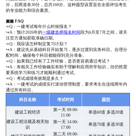
分，后两道各30分，总共160分。这种题型设置旨在全面评估考生
的专业能力和综合素质。
▣▣ FAQ
➾Q：一建考试每年什么时候报名？
↪A：预计2026年的
一级建造师报名时间
段为6月至7月之间，请关
注官方通知获取准确日期。
➾Q：我应该怎样制定复习计划？
↪A：建议先从基础科目开始复习，逐步过渡到实务科目。合理分
配时间，确保每个科目都能得到充分准备。
➾Q：如果我已经有了工作经验，是否更容易通过考试？
↪A：有相关工作经验确实有助于理解和应用所学知识，但仍然需
要系统学习和练习才能顺利通过考试。
➾Q：考试成绩有效期是多久？
↪A：一建考试的成绩实行滚动管理制度，要求考生在连续两年内
通过所有科目。
科目名称
考试时间
题型
第一天 09:00-
建设工程经济
单选60道 多选20道
11:00
建设工程法规及相关知
第一天 14:00-
单选70道 多选30道
识
17:00
第二天 09:00-