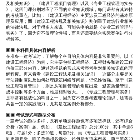
及相关知识》、《建设工程项目管理》以及《专业工程管理与实务
》。这四门课分别对应了不同的专业知识领域，每门课都有其独特
的考核重点。比如，《建设工程经济》主要涉及工程经济的基本原
理及应用；而《建设工程法规及相关知识》则侧重于建筑行业相关
的法律法规。对于很多人来说，可能头疼的就是《专业工程管理与
实务》了，因为它不仅理论性强，而且还需要结合实际案例进行分
析解答。
▣▣ 各科目具体内容解析
在准备一建考试时，了解每个科目的具体内容是非常重要的。以《
建设工程经济》为例，它主要包括工程经济、工程财务和建设工程
估价三部分内容，通过选择题的形式来考察考生对相关知识点的理
解程度。再来看看《建设工程法规及相关知识》，这部分主要是关
于法律制度以及如何处理建筑纠纷等问题，记忆性较强。至于《建
设工程项目管理》，则是从项目管理的角度出发，涵盖质量管理、
成本控制等多个方面，难度相对较大。，《专业工程管理与实务》
是非常有挑战性的科目之一，因为它不仅要考查理论知识，还需要
具备一定的实践能力，尤其是在案例分析部分。
▣▣ 考试形式与题型分布
一建考试的题型多样，既有单项选择题也有多项选择题，还有综合
分析（案例）题。例如，《建设工程经济》总分100分，其中单选6
0道，每题1分；多选20道，每题2分。而《专业工程管理与实务》
则更加复杂，除了单选和多选外，还包括五道案例题，前三道各20