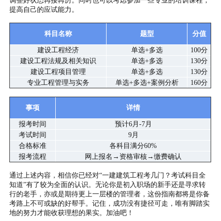
调整好状态再接再厉。同时也可以考虑参加一些专业的培训课程，
提高自己的应试能力。
科目名称
题型
分值
建设工程经济
单选+多选
100分
建设工程法规及相关知识
单选+多选
130分
建设工程项目管理
单选+多选
130分
专业工程管理与实务
单选+多选+案例分析
160分
事项
详情
报考时间
预计6月-7月
考试时间
9月
合格标准
各科目满分60%
报考流程
网上报名→资格审核→缴费确认
通过上述内容，相信你已经对“一建建筑工程考几门？考试科目全
知道”有了较为全面的认识。无论你是初入职场的新手还是寻求转
行的老手，亦或是期待更上一层楼的管理者，这份指南都将是你备
考路上不可或缺的好帮手。记住，成功没有捷径可走，唯有脚踏实
地的努力才能收获理想的果实。加油吧！