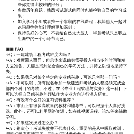
些你觉得比较难的部分；
多做历年真题，熟悉考试形式的同时也能检验自己的学习成
果；
加入学习小组或者找一个靠谱的在线课程，和其他人一起讨
论问题往往能让理解更加深刻；
保持良好的心态，不要给自己太大压力，毕竟考试只是职业
生涯中的一个小环节而已。
▣▣ FAQ
➾Q：一建建筑工程考试难度大吗？
↪A：难度因人而异，但总体来说确实需要投入相当多的时间和精
力去准备。关键是找到适合自己的学习方法，并持之以恒地坚持下
去。
➾Q：如果我只对某个特定的专业感兴趣，可以只考那一门吗？
↪A：不可以哦，所有报名参加一级建造师考试的人都必须完成全
部四个科目的考核。不过，在《专业工程管理与实务》这一科目下
可以选择自己感兴趣的领域作为专业方向进行深入研究。
➾Q：有没有什么好的复习资料推荐？
↪A：市面上有很多高质量的教材和辅导书，可以根据个人喜好挑
选。此外，还可以利用网络资源，如在线视频课程、论坛等来辅助
学习。
➾Q：如果这次没过怎么办？
↪A：别灰心！考试失败并不代表什么，重要的是从中吸取教训，