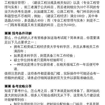
工程项目管理》、《建设工程法规及相关知识》以及《专业工程管
理与实务》。前三者属于公共科目，而后者则细分为10个不同的专
业方向供考生选择，比如建筑工程、公路工程等。每门科目的分值
和题型也不尽相同，例如，《建设工程经济》满分100分，其中单
选题占60分，多选题占40分；而《专业工程管理与实务》则是不二
一门既有客观题又有主观题的科目，总分为160分。
▣▣ 报考条件详解
那么，什么样的人才有资格参加这场考试呢？简单来说，你需要满
足以下几点要求之一：
拥有工程类或工程经济类大学专科学历，并且从事相关工作
满四年；
如果是本科学历，则需具备三年工作经验；
硕士学位持有者只需两年经验即可；
一种情况是博士学位获得者，在相关领域工作一年后便可申
请。
值得注意的是，这些条件都是最低门槛，实际操作中可能还会有一
些额外的规定，请务必仔细阅读新的官方文件以获取准确信息。
▣▣ 备考攻略分享
知道了要考什么、怎么考之后，接下来就是如何准备了。面对如此
庞大的知识体系，很多人可能会感到无从下手。这里有几个建议或
许能够帮到你：
制定合理的学习计划，把时间分配给每一门科目，尤其是那