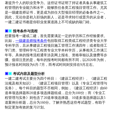
著提升个人的职业竞争力。这些证书证明了持证者具备从事建筑工
程管理的专业能力和水平，能够胜任各类工程项目管理工作。尤其
是一级建造师证书，更是成为担任大型项目经理的必备条件之一。
因此，无论你是初入职场的新人，还是寻求转行或晋升的从业者，
一建二建证书都是你职业发展道路上不可或缺的敲门砖。
▣
▣
报考条件与流程
想要报考一建或二建，首先需要满足一定的学历和工作经验要求。
比如，
一级建造师报考条件
包括取得工程类或工程经济类专业大学
专科学历，且从事建设工程项目施工管理工作满四年；或者取得工
学门类、管理科学与工程类专业大学本科学历，从事相关工作满三
年等。具体的报考流程通常涉及网上报名、资格审核以及缴费等步
骤。值得注意的是，每年的报考时间都有所不同，以2026年为例，
预计报名时间段为6月-7月，而考试时间则安排在9月左右。
▣
▣
考试内容及题型分析
一建二建考试主要分为四个科目：《建设工程经济》、《建设工程
法规及相关知识》、《建设工程项目管理》以及《专业工程管理与
实务》。每个科目的题型不尽相同，例如，《建设工程经济》由60
道单项选择题和20道多项选择题组成，总分为100分；而《专业工
程管理与实务》则包含了20道单项选择题、10道多项选择题以及5
道案例分析题，总分为160分。了解并熟悉这些考试题型，有助于
制定更加有效的复习计划。