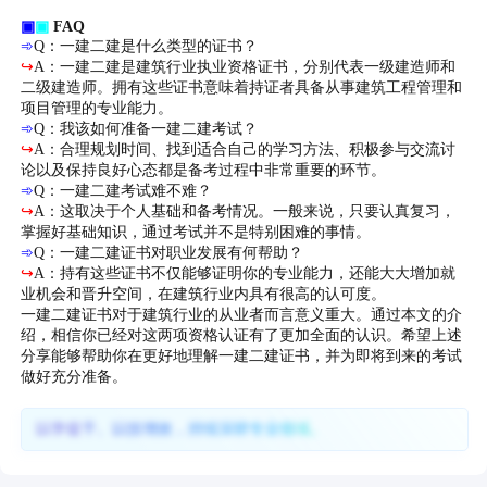
▣
▣
FAQ
➾
Q：一建二建是什么类型的证书？
↪
A：一建二建是建筑行业执业资格证书，分别代表一级建造师和
二级建造师。拥有这些证书意味着持证者具备从事建筑工程管理和
项目管理的专业能力。
➾
Q：我该如何准备一建二建考试？
↪
A：合理规划时间、找到适合自己的学习方法、积极参与交流讨
论以及保持良好心态都是备考过程中非常重要的环节。
➾
Q：一建二建考试难不难？
↪
A：这取决于个人基础和备考情况。一般来说，只要认真复习，
掌握好基础知识，通过考试并不是特别困难的事情。
➾
Q：一建二建证书对职业发展有何帮助？
↪
A：持有这些证书不仅能够证明你的专业能力，还能大大增加就
业机会和晋升空间，在建筑行业内具有很高的认可度。
一建二建证书对于建筑行业的从业者而言意义重大。通过本文的介
绍，相信你已经对这两项资格认证有了更加全面的认识。希望上述
分享能够帮助你在更好地理解一建二建证书，并为即将到来的考试
做好充分准备。
以学促干、以技增效，持续深耕专业领域。