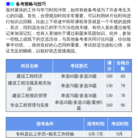
▣
▣
备考策略与技巧
面对紧张的工作与学习时间冲突，如何有效备考成为了许多考生关
心的问题。首先，合理规划时间非常重要。可以利用碎片化时间进
行知识点回顾，比如上下班途中听听课程录音就是一个不错的选择
。其次，找到适合自己的学习方法也很关键。有些人喜欢通过做笔
记来加深记忆，也有人更倾向于通过刷题来巩固知识。此外，参加
一些线上或线下的交流活动，与其他备考者共同讨论问题，往往能
事半功倍。，保持良好的心态同样重要。考试前适当放松心情，保
证充足的睡眠，以较好状态迎接挑战。
满
合格分
科目名称
考试形式
分
数
建设工程经济
单选60题/多选20题
100
60
建设工程法规及相关知
单选70题/多选30题
130
78
识
建设工程项目管理
单选70题/多选30题
130
78
单选20题/多选10题/案例5
专业工程管理与实务
160
96
题
报考条件
报考时间
考试时间
专科及以上学历+相关工作经验
6月-7月
9月