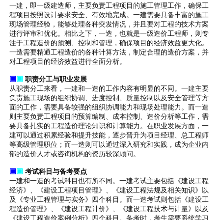
一建，即一级建造师，主要负责工程项目的施工管理工作，确保工
程项目按照设计要求安全、有效地完成。一建需要具备丰富的施工
现场管理经验，能够处理各种突发情况，并且要对工程的技术方案
进行评审和优化。相比之下，一造，也就是一级造价工程师，则专
注于工程造价的预测、控制和管理，确保项目的经济效益更大化。
一造需要精通工程造价的各种计算方法，制定合理的造价方案，并
对工程项目的经济效益进行全面分析。
▣
▣
职责分工与职业发展
从职责分工来看，一建和一造的工作内容有明显的不同。一建主要
负责施工现场的组织协调、进度控制、质量控制以及安全管理等方
面的工作，需要具备较强的组织协调能力和现场处理能力。而一造
则主要负责工程项目的预算编制、成本控制、造价分析等工作，需
要具备扎实的工程造价理论知识和计算能力。在职业发展方面，一
建可以通过积累经验和提升技能，逐步晋升为项目经理、总工程师
等高级管理职位；而一造则可以通过深入研究和实践，成为企业内
部的造价人才或咨询机构的资历较深顾问。
▣
▣
考试科目与备考要点
一建和一造的考试科目也有所不同。一建考试主要包括《建设工程
经济》、《建设工程项目管理》、《建设工程法规及相关知识》以
及《专业工程管理与实务》四个科目。而一造考试则包括《建设工
程造价管理》、《建设工程计价》、《建设工程技术与计量》以及
《建设工程造价案例分析》四个科目。备考时，考生需要系统学习