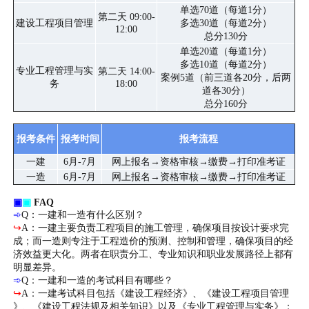
单选70道（每道1分）
第二天 09:00-
建设工程项目管理
多选30道（每道2分）
12:00
总分130分
单选20道（每道1分）
多选10道（每道2分）
专业工程管理与实
第二天 14:00-
案例5道（前三道各20分，后两
务
18:00
道各30分）
总分160分
报考条件
报考时间
报考流程
一建
6月-7月
网上报名→资格审核→缴费→打印准考证
一造
6月-7月
网上报名→资格审核→缴费→打印准考证
▣
▣
FAQ
➾
Q：一建和一造有什么区别？
↪
A：一建主要负责工程项目的施工管理，确保项目按设计要求完
成；而一造则专注于工程造价的预测、控制和管理，确保项目的经
济效益更大化。两者在职责分工、专业知识和职业发展路径上都有
明显差异。
➾
Q：一建和一造的考试科目有哪些？
↪
A：一建考试科目包括《建设工程经济》、《建设工程项目管理
》、《建设工程法规及相关知识》以及《专业工程管理与实务》；