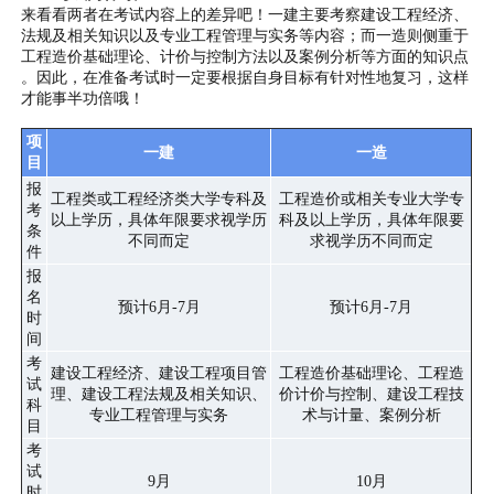
来看看两者在考试内容上的差异吧！一建主要考察建设工程经济、
法规及相关知识以及专业工程管理与实务等内容；而一造则侧重于
工程造价基础理论、计价与控制方法以及案例分析等方面的知识点
。因此，在准备考试时一定要根据自身目标有针对性地复习，这样
才能事半功倍哦！
项
一建
一造
目
报
工程类或工程经济类大学专科及
工程造价或相关专业大学专
考
以上学历，具体年限要求视学历
科及以上学历，具体年限要
条
不同而定
求视学历不同而定
件
报
名
预计6月-7月
预计6月-7月
时
间
考
建设工程经济、建设工程项目管
工程造价基础理论、工程造
试
理、建设工程法规及相关知识、
价计价与控制、建设工程技
科
专业工程管理与实务
术与计量、案例分析
目
考
试
9月
10月
时