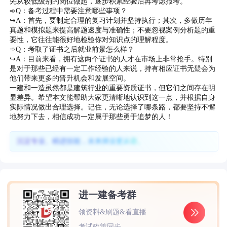
先从较低级别的岗位做起，逐步积累经验后再考虑报考。
➾Q：备考过程中需要注意哪些事项？
↪A：首先，要制定合理的复习计划并坚持执行；其次，多做历年
真题和模拟题来提高解题速度与准确性；不要忽视案例分析题的重
要性，它往往能很好地检验你对知识点的理解程度。
➾Q：考取了证书之后就业前景怎么样？
↪A：目前来看，拥有这两个证书的人才在市场上非常抢手。特别
是对于那些已经有一定工作经验的人来说，持有相应证书无疑会为
他们带来更多的晋升机会和发展空间。
一建和一造虽然都是建筑行业的重要资质证书，但它们之间存在明
显差异。希望本文能帮助大家更清晰地认识到这一点，并根据自身
实际情况做出合理选择。记住，无论选择了哪条路，都要坚持不懈
地努力下去，相信成功一定属于那些勇于追梦的人！
沉淀专业、精进技能，未来择业更从容。
进一建备考群
领资料&刷题&看直播
考试政策同步