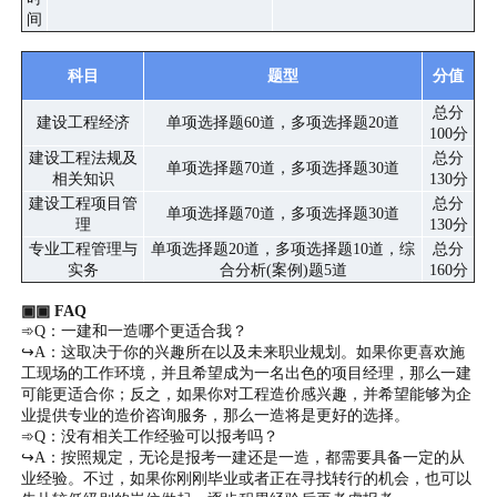
间
科目
题型
分值
总分
建设工程经济
单项选择题60道，多项选择题20道
100分
建设工程法规及
总分
单项选择题70道，多项选择题30道
相关知识
130分
建设工程项目管
总分
单项选择题70道，多项选择题30道
理
130分
专业工程管理与
单项选择题20道，多项选择题10道，综
总分
实务
合分析(案例)题5道
160分
▣▣ FAQ
➾Q：一建和一造哪个更适合我？
↪A：这取决于你的兴趣所在以及未来职业规划。如果你更喜欢施
工现场的工作环境，并且希望成为一名出色的项目经理，那么一建
可能更适合你；反之，如果你对工程造价感兴趣，并希望能够为企
业提供专业的造价咨询服务，那么一造将是更好的选择。
➾Q：没有相关工作经验可以报考吗？
↪A：按照规定，无论是报考一建还是一造，都需要具备一定的从
业经验。不过，如果你刚刚毕业或者正在寻找转行的机会，也可以