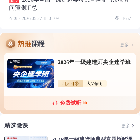
间预测汇总
全国 ·
2026.05.27 18:01:09
1667
更多
2026年一级建造师央企速学班
系统课
四大引擎
大V领衔
免费试听
精选微课
更多
2026年一级建造师典型真题拆解课