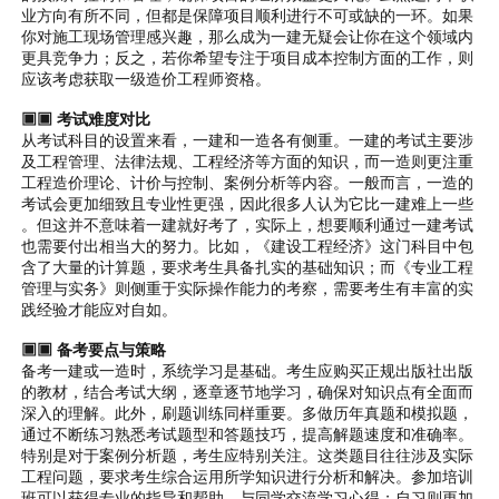
业方向有所不同，但都是保障项目顺利进行不可或缺的一环。如果
你对施工现场管理感兴趣，那么成为一建无疑会让你在这个领域内
更具竞争力；反之，若你希望专注于项目成本控制方面的工作，则
应该考虑获取一级造价工程师资格。
▣▣ 考试难度对比
从考试科目的设置来看，一建和一造各有侧重。一建的考试主要涉
及工程管理、法律法规、工程经济等方面的知识，而一造则更注重
工程造价理论、计价与控制、案例分析等内容。一般而言，一造的
考试会更加细致且专业性更强，因此很多人认为它比一建难上一些
。但这并不意味着一建就好考了，实际上，想要顺利通过一建考试
也需要付出相当大的努力。比如，《建设工程经济》这门科目中包
含了大量的计算题，要求考生具备扎实的基础知识；而《专业工程
管理与实务》则侧重于实际操作能力的考察，需要考生有丰富的实
践经验才能应对自如。
▣▣ 备考要点与策略
备考一建或一造时，系统学习是基础。考生应购买正规出版社出版
的教材，结合考试大纲，逐章逐节地学习，确保对知识点有全面而
深入的理解。此外，刷题训练同样重要。多做历年真题和模拟题，
通过不断练习熟悉考试题型和答题技巧，提高解题速度和准确率。
特别是对于案例分析题，考生应特别关注。这类题目往往涉及实际
工程问题，要求考生综合运用所学知识进行分析和解决。参加培训
班可以获得专业的指导和帮助，与同学交流学习心得；自习则更加