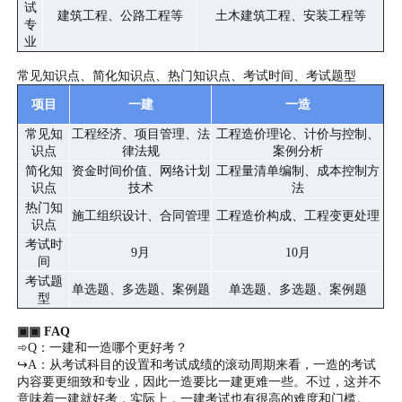
试
建筑工程、公路工程等
土木建筑工程、安装工程等
专
业
常见知识点、简化知识点、热门知识点、考试时间、考试题型
项目
一建
一造
常见知
工程经济、项目管理、法
工程造价理论、计价与控制、
识点
律法规
案例分析
简化知
资金时间价值、网络计划
工程量清单编制、成本控制方
识点
技术
法
热门知
施工组织设计、合同管理
工程造价构成、工程变更处理
识点
考试时
9月
10月
间
考试题
单选题、多选题、案例题
单选题、多选题、案例题
型
▣▣ FAQ
➾Q：一建和一造哪个更好考？
↪A：从考试科目的设置和考试成绩的滚动周期来看，一造的考试
内容要更细致和专业，因此一造要比一建更难一些。不过，这并不
意味着一建就好考，实际上，一建考试也有很高的难度和门槛。