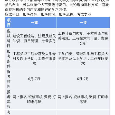
灵活自由，可以根据个人节奏进行复习。无论选择哪种方式，都要
保持积极的学习态度和良好的学习习惯。
应试科目、报考条件、报考时间、报考流程、考试专业
项
一建
一造
目
应
工程计价与控制、基本理论与相
试
建设工程经济、法规及相关
关法规、工程技术与计量、案例
科
知识、项目管理、专业实务
分析
目
报
工程类或工程经济类大学专
工学门类、管理科学与工程类大
考
科及以上学历，工作年限要
学本科及以上学历，工作年限要
条
求
求
件
报
考
6月-7月
6月-7月
时
间
报
考
网上报名-资格审核-缴费-打
网上报名-资格审核-缴费-打印准
流
印准考证
考证
程
考