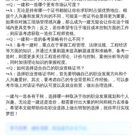
➾Q：一建和一造哪个更有市场认可度？
↪A：无论是持有哪一个证书都能让你在求职时占据优势地位。根
据个人兴趣和发展方向的不同，可能某一类证书会显得更为重要。
如果你对施工现场管理感兴趣，那么成为一建无疑会让你在这个领
域内更具竞争力；反之，若你希望专注于项目成本控制方面的工作
，则应该考虑获取一造价工程师资格。
➾Q：一建和一造的备考策略有什么不同？
↪A：备考一建时，重点在于掌握工程管理、法律法规、工程经济
等方面的知识，并通过大量刷题来提高解题速度和准确率。备考一
造时，则需更多关注工程造价理论、计价与控制、案例分析等内容
，同时加强理论知识的掌握程度。
➾Q：如何选择适合自己的职业资格证书？
↪A：选择职业资格证书时，首先要明确自己的职业发展方向和个
人兴趣爱好。其次，要考虑自己的专业背景和工作经验。，可以参
考市场上对该证书的认可度以及就业前景，做出合理选择。
一建与一造各有千秋，选择哪一种取决于你的职业发展规划和个人
兴趣。无论是一建还是造价，都需要付出大量的时间和精力去准备
。希望本文能帮助你在职业道路上做出明智的选择，祝你早日实现
梦想！
学习无界、成长无限，职业提升从当下始。