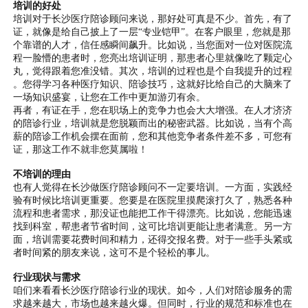
培训的好处
培训对于长沙医疗陪诊顾问来说，那好处可真是不少。首先，有了
证，就像是给自己披上了一层“专业铠甲”。在客户眼里，您就是那
个靠谱的人才，信任感瞬间飙升。比如说，当您面对一位对医院流
程一脸懵的患者时，您亮出培训证明，那患者心里就像吃了颗定心
丸，觉得跟着您准没错。其次，培训的过程也是个自我提升的过程
。您得学习各种医疗知识、陪诊技巧，这就好比给自己的大脑来了
一场知识盛宴，让您在工作中更加游刃有余。
再者，有证在手，您在职场上的竞争力也会大大增强。在人才济济
的陪诊行业，培训就是您脱颖而出的秘密武器。比如说，当有个高
薪的陪诊工作机会摆在面前，您和其他竞争者条件差不多，可您有
证，那这工作不就非您莫属啦！
不培训的理由
也有人觉得在长沙做医疗陪诊顾问不一定要培训。一方面，实践经
验有时候比培训更重要。您要是在医院里摸爬滚打久了，熟悉各种
流程和患者需求，那没证也能把工作干得漂亮。比如说，您能迅速
找到科室，帮患者节省时间，这可比培训更能让患者满意。另一方
面，培训需要花费时间和精力，还得交报名费。对于一些手头紧或
者时间紧的朋友来说，这可不是个轻松的事儿。
行业现状与需求
咱们来看看长沙医疗陪诊行业的现状。如今，人们对陪诊服务的需
求越来越大，市场也越来越火爆。但同时，行业的规范和标准也在