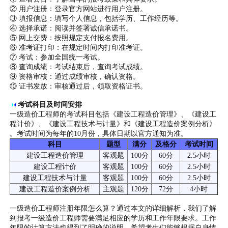
② 用户注册：登录官方网站进行用户注册。
③ 填报信息：填写个人信息，包括学历、工作经历等。
④ 选择承诺：阅读并签署诚信承诺书。
⑤ 网上交费：按照规定支付报名费用。
⑥ 准考证打印：在规定时间内打印准考证。
⑦ 考试：参加全国统一考试。
⑧ 查询成绩：考试结束后，查询考试成绩。
⑨ 资格审核：通过成绩审核，确认资格。
⑩ 证书发放：审核通过后，领取资格证书。
◑
◐
考试科目及时间安排
一级造价工程师的考试科目包括《建设工程造价管理》、《建设工
程计价》、《建设工程技术与计量》和《建设工程造价案例分析》
。考试时间为每年的10月份，具体日期以官方通知为准。
科目
题型
满分
及格分
考试时间
建设工程造价管理
客观题
100分
60分
2.5小时
建设工程计价
客观题
100分
60分
2.5小时
建设工程技术与计量
客观题
100分
60分
2.5小时
建设工程造价案例分析
主观题
120分
72分
4小时
一级造价工程师注册年限怎么算？通过本文的详细解析，我们了解
到报考一级造价工程师需要满足相应的学历和工作年限要求。工作
年限的计算方法也得到了明确的说明。希望考生们能够根据自身情