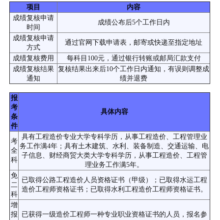
项目
内容
成绩复核申请
成绩公布后5个工作日内
时间
成绩复核申请
通过官网下载申请表，邮寄或快递至指定地址
方式
成绩复核费用
每科目100元，通过银行转账或邮局汇款支付
成绩复核结果
复核结果出来后10个工作日内通知，有误则调整成
通知
绩并退费
报
考
具体内容
条
件
具有工程造价专业大学专科学历，从事工程造价、工程管理业
考
务工作满4年；具有土木建筑、水利、装备制造、交通运输、电
全
子信息、财经商贸大类大学专科学历，从事工程造价、工程管
科
理业务工作满5年。
免
已取得公路工程造价人员资格证书（甲级）；已取得水运工程
二
造价工程师资格证书；已取得水利工程造价工程师资格证书。
科
增
报
已获得一级造价工程师一种专业职业资格证书的人员，报名参