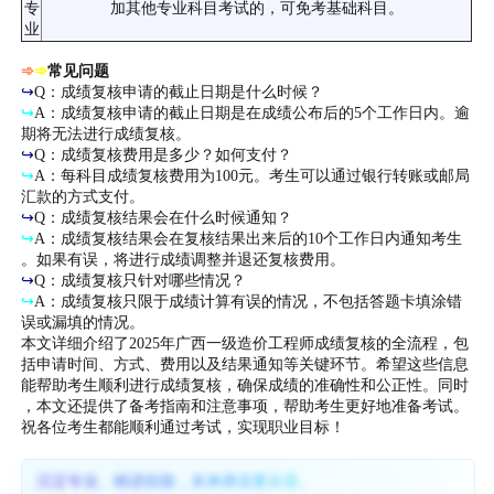
专
加其他专业科目考试的，可免考基础科目。
业
➾
➾
常见问题
↪
Q：成绩复核申请的截止日期是什么时候？
↪
A：成绩复核申请的截止日期是在成绩公布后的5个工作日内。逾
期将无法进行成绩复核。
↪
Q：成绩复核费用是多少？如何支付？
↪
A：每科目成绩复核费用为100元。考生可以通过银行转账或邮局
汇款的方式支付。
↪
Q：成绩复核结果会在什么时候通知？
↪
A：成绩复核结果会在复核结果出来后的10个工作日内通知考生
。如果有误，将进行成绩调整并退还复核费用。
↪
Q：成绩复核只针对哪些情况？
↪
A：成绩复核只限于成绩计算有误的情况，不包括答题卡填涂错
误或漏填的情况。
本文详细介绍了2025年广西一级造价工程师成绩复核的全流程，包
括申请时间、方式、费用以及结果通知等关键环节。希望这些信息
能帮助考生顺利进行成绩复核，确保成绩的准确性和公正性。同时
，本文还提供了备考指南和注意事项，帮助考生更好地准备考试。
祝各位考生都能顺利通过考试，实现职业目标！
沉淀专业、精进技能，未来择业更从容。