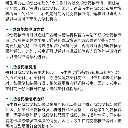
考生需要在成绩公布后的5个工作日内提交成绩复核申请。超过这
个期限，将无法进行成绩复核。因此，建议考生在成绩公布后尽快
查看自己的成绩，并在规定时间内提交复核申请。这样可以避免因
错过申请时间而失去复核机会。
✧
✧
成绩复核申请方式
成绩复核申请可以通过广西考试管理机构官方网站下载成绩复核申
请。填写完整并签字后，通过邮寄或快递的方式寄送至指定地址。
需要注意的是，申请表必须填写准确无误，否则可能会影响复核结
果的通知。此外，考生还可以通过电话或邮件咨询具体的申请流程
，以确保申请顺利进行。
✧
✧
成绩复核费用
每科目成绩复核费用为100元。考生需要通过银行转账或邮局汇款
的方式支付。在支付时，务必保留好支付凭证，以便后续查询和核
对。如果复核结果有误，相关费用将会退还给考生。因此，考生在
支付前应仔细核对信息，确保支付过程顺利。
✧
✧
成绩复核结果通知
考生将在成绩复核结果出来后的10个工作日内收到成绩复核结果通
知函。如果成绩复核有误，将进行成绩调整，并退还考生的复核费
用。需要注意的是，成绩复核只限于成绩计算有误的情况，不包括
答题卡填涂错误或漏填的情况。因此，考生在提交复核申请时，要
明确自己是否符合复核条件。