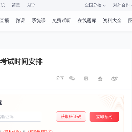
求职
简章
APP
全国分校
对外合作
直播
微课
系统课
免费试听
在线题库
资料大全
师考试时间安排
分享
醒
获取验证码
立即预约
意
《隐私政策》
和
《优路用户协议》