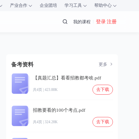
产业合作
企业团培
学习工具
帮助中心
登录 注册
我的课程
备考资料
更多
【真题汇总】看看招教都考啥.pdf
去下载
共4页 | 423.88K
招教要看的100个考点.pdf
去下载
共4页 | 324.28K