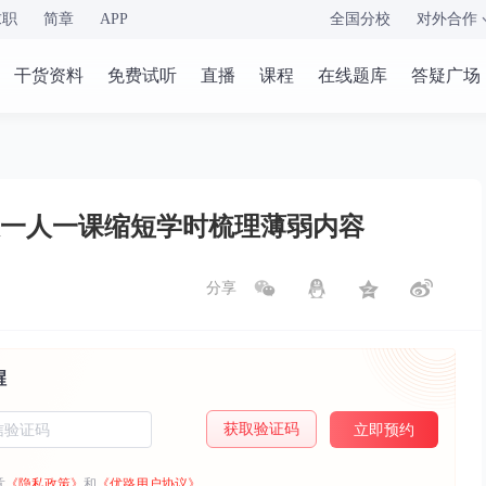
求职
简章
APP
全国分校
对外合作
干货资料
免费试听
直播
课程
在线题库
答疑广场
大一人一课缩短学时梳理薄弱内容
分享
醒
获取验证码
立即预约
意
《隐私政策》
和
《优路用户协议》