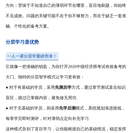
方向；苦恼于不知道自己的薄弱环节在哪里，盲目地刷题，却始终
不见成效。问题的关键可能不在于你不够努力，而在于缺乏一套准
确、个性化的备考方案。
分层学习显优势
一人一课分层学重磅而来！
它就像一把准确的钥匙，为你打开2026中级经济师考试有效备考的
大门。独特的分层智学模式让学习更有效：
● 对于有基础的学员，采用
先测后学
方式，通过章节测试直击知识
盲区，跳过已掌握内容，避免做无用功
● 对于无基础的学员，则采用
先学后测
模式，系统规划渐进路线，
每章学完即时测评，针对薄弱点定向补充学习
这种模式告别了盲目学习，让你能根据自己的基础情况，稳定发挥