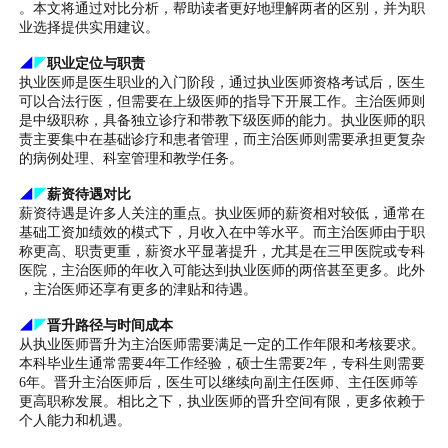
。本文将通过对比分析，帮助读者更好地理解两者的区别，并为职
业选择提供实用建议。
◢
◤
职业定位与职责
执业医师是医生职业的入门阶段，通过执业医师资格考试后，医生
可以合法行医，但需要在上级医师的指导下开展工作。主治医师则
是中级职称，具备独立诊疗和带教下级医师的能力。执业医师的职
责主要集中在基础诊疗和患者管理，而主治医师则需要承担更复杂
的病例处理、科室管理和教学任务。
◢
◤
薪资待遇对比
薪资待遇是许多人关注的重点。执业医师的薪资相对较低，通常在
基础工资加绩效的模式下，月收入在中等水平。而主治医师由于职
称更高、职责更重，薪资水平显著提升，尤其是在三甲医院或专科
医院，主治医师的年收入可能达到执业医师的两倍甚至更多。此外
，主治医师还享有更多的津贴和待遇。
◢
◤
晋升路径与时间成本
从执业医师晋升为主治医师需要满足一定的工作年限和考核要求。
本科毕业生通常需要4年工作经验，硕士生需要2年，专科生则需要
6年。晋升主治医师后，医生可以继续向副主任医师、主任医师等
更高职称发展。相比之下，执业医师的晋升空间有限，更多依赖于
个人能力和机遇。