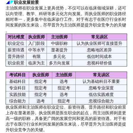
◢
◤
职业发展前景
主治医师在职业发展上更具优势，不仅可以在临床领域深耕，还可
以向管理、教学、科研等多元化方向发展。而执业医师的职业路径
相对单一，更多集中在临床诊疗工作。对于有志于在医疗行业长时
间发展的医生来说，尽早晋升为主治医师是提升职业竞争力的关键
。
对比维度
执业医师
主治医师
常见误区
职业定位
入门阶段
中级职称
认为执业医师可直接晋升
薪资待遇
中等水平
显著提升
忽略地区差异
晋升路径
有限
多元化
低估时间成本
职业前景
临床为主
多方向发展
忽视科研价值
考试科目
执业医师
主治医师
常见误区
基础科目
指定考
选考
认为基础科目不重要
专业科目
指定考
指定考
忽略专业深度
实践技能
指定考
选考
低估实践难度
综合能力
选考
指定考
忽视综合能力
执业医师和主治医师在职业定位、薪资待遇、晋升路径和职业前景
上存在显著差异。执业医师是医生职业的起点，而主治医师则是更
高一级的职称，具备更广阔的发展空间和更高的薪资待遇。对于有
志于在医疗行业长时间发展的医生来说，尽早晋升为主治医师是提
升职业竞争力的关键。