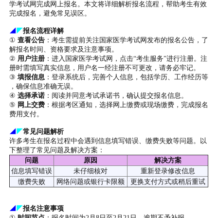
学考试网完成网上报名。本文将详细解析报名流程，帮助考生有效
完成报名，避免常见误区。
◢
◤
报名流程详解
①
查看公告
：考生需提前关注国家医学考试网发布的报名公告，了
解报名时间、资格要求及注意事项。
②
用户注册
：进入国家医学考试网，点击“考生服务”进行注册。注
册时需填写真实信息，用户名一经注册不可更改，请务必牢记。
③
填报信息
：登录系统后，完善个人信息，包括学历、工作经历等
，确保信息准确无误。
④
选择承诺
：阅读并同意考试承诺书，确认提交报名信息。
⑤
网上交费
：根据考区通知，选择网上缴费或现场缴费，完成报名
费用支付。
◢
◤
常见问题解析
许多考生在报名过程中会遇到信息填写错误、缴费失败等问题。以
下整理了常见问题及解决方案：
问题
原因
解决方案
信息填写错误
未仔细核对
重新登录修改信息
缴费失败
网络问题或银行卡限额
更换支付方式或稍后重试
◢
◤
报名注意事项
①
时间节点
：报名时间为2月8日至2月21日，逾期不予补报。