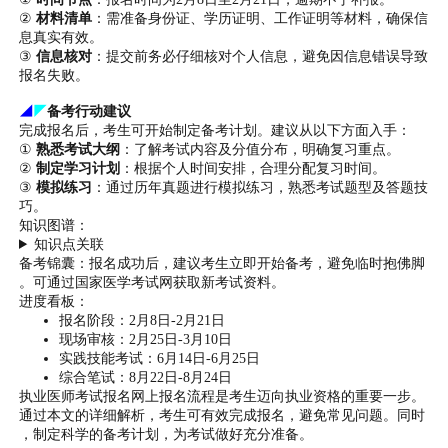
②
材料清单
：需准备身份证、学历证明、工作证明等材料，确保信
息真实有效。
③
信息核对
：提交前务必仔细核对个人信息，避免因信息错误导致
报名失败。
◢
◤
备考行动建议
完成报名后，考生可开始制定备考计划。建议从以下方面入手：
①
熟悉考试大纲
：了解考试内容及分值分布，明确复习重点。
②
制定学习计划
：根据个人时间安排，合理分配复习时间。
③
模拟练习
：通过历年真题进行模拟练习，熟悉考试题型及答题技
巧。
知识图谱：
知识点关联
备考锦囊：报名成功后，建议考生立即开始备考，避免临时抱佛脚
。可通过国家医学考试网获取新考试资料。
进度看板：
报名阶段：2月8日-2月21日
现场审核：2月25日-3月10日
实践技能考试：6月14日-6月25日
综合笔试：8月22日-8月24日
执业医师考试报名网上报名流程是考生迈向执业资格的重要一步。
通过本文的详细解析，考生可有效完成报名，避免常见问题。同时
，制定科学的备考计划，为考试做好充分准备。