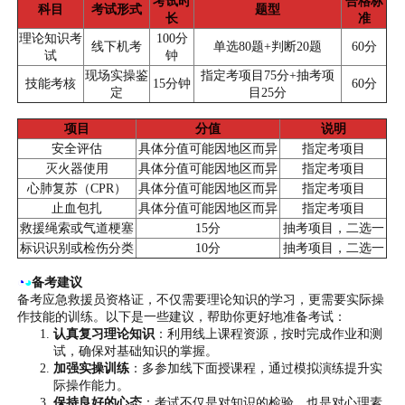
考试时
合格标
科目
考试形式
题型
长
准
理论知识考
100分
线下机考
单选80题+判断20题
60分
试
钟
现场实操鉴
指定考项目75分+抽考项
技能考核
15分钟
60分
定
目25分
项目
分值
说明
安全评估
具体分值可能因地区而异
指定考项目
灭火器使用
具体分值可能因地区而异
指定考项目
心肺复苏（CPR）
具体分值可能因地区而异
指定考项目
止血包扎
具体分值可能因地区而异
指定考项目
救援绳索或气道梗塞
15分
抽考项目，二选一
标识识别或检伤分类
10分
抽考项目，二选一
◔
◕
备考建议
备考应急救援员资格证，不仅需要理论知识的学习，更需要实际操
作技能的训练。以下是一些建议，帮助你更好地准备考试：
认真复习理论知识
：利用线上课程资源，按时完成作业和测
试，确保对基础知识的掌握。
加强实操训练
：多参加线下面授课程，通过模拟演练提升实
际操作能力。
保持良好的心态
：考试不仅是对知识的检验，也是对心理素