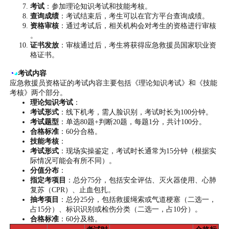
考试
：参加理论知识考试和技能考核。
查询成绩
：考试结束后，考生可以在官方平台查询成绩。
资格审核
：通过考试后，相关机构会对考生的资格进行审核
。
证书发放
：审核通过后，考生将获得应急救援员国家职业资
格证书。
◔
◕
考试内容
应急救援员资格证的考试内容主要包括《理论知识考试》和《技能
考核》两个部分。
理论知识考试
：
考试形式
：线下机考，需人脸识别，考试时长为100分钟。
考试题型
：单选80题+判断20题，每题1分，共计100分。
合格标准
：60分合格。
技能考核
：
考试形式
：现场实操鉴定，考试时长通常为15分钟（根据实
际情况可能会有所不同）。
分值分布
：
指定考项目
：总分75分，包括安全评估、灭火器使用、心肺
复苏（CPR）、止血包扎。
抽考项目
：总分25分，包括救援绳索或气道梗塞（二选一，
占15分）、标识识别或检伤分类（二选一，占10分）。
合格标准
：60分及格。