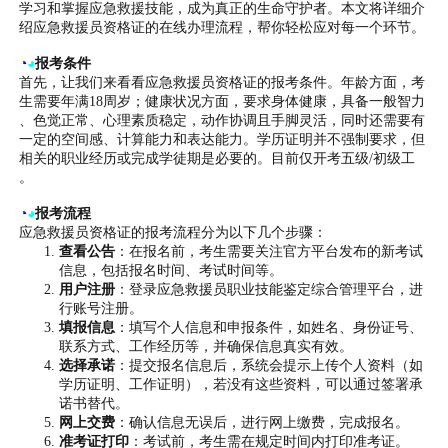
学习和掌握应急救援技能，成为真正的生命守护者。本文将详细介
绍应急救援员资格证的在线办理流程，帮你轻松应对每一个环节。
◔
◕
报考条件
首先，让我们来看看应急救援员资格证的报考条件。年龄方面，考
生需要年满18周岁；健康状况方面，要求身体健康，具备一般智力
、色觉正常、心理素质稳定，动作协调且手脚灵活，同时还需要有
一定的空间感、计算能力和表达能力。学历证明并不强制要求，但
相关的职业经历或完成学徒期是必要的。目前仅开考五级/初级工
。
◔
◕
报考流程
应急救援员资格证的报考流程分为以下几个步骤：
查看公告
：在报名前，考生需要关注官方平台发布的新考试
信息，包括报名时间、考试时间等。
用户注册
：登录应急救援员职业技能鉴定综合管理平台，进
行账号注册。
填报信息
：填写个人信息和申报条件，如姓名、身份证号、
联系方式、工作经历等，并确保信息真实有效。
选择承诺
：提交报名信息后，系统会提示上传个人资料（如
学历证明、工作证明），若没有这些资料，可以通过签署承
诺书替代。
网上交费
：确认信息无误后，进行网上缴费，完成报名。
准考证打印
：考试前，考生需在规定时间内打印准考证。