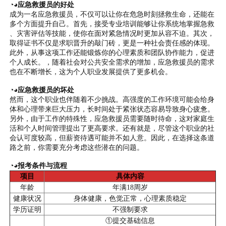
◔◕应急救援员的好处
成为一名应急救援员，不仅可以让你在危急时刻拯救生命，还能在
多个方面提升自己。首先，接受专业培训能够让你系统地掌握急救
、灾害评估等技能，使你在面对紧急情况时更加从容不迫。其次，
取得证书不仅是求职晋升的敲门砖，更是一种社会责任感的体现。
此外，从事这项工作还能锻炼你的心理素质和团队协作能力，促进
个人成长。，随着社会对公共安全需求的增加，应急救援员的需求
也在不断增长，这为个人职业发展提供了更多机会。
◔◕应急救援员的坏处
然而，这个职业也伴随着不少挑战。高强度的工作环境可能会给身
体和心理带来巨大压力，长时间处于紧张状态容易导致身心疲惫。
另外，由于工作的特殊性，应急救援员需要随时待命，这对家庭生
活和个人时间管理提出了更高要求。还有就是，尽管这个职业的社
会认可度较高，但薪资待遇可能并不如人意。因此，在选择这条道
路之前，你需要充分考虑这些潜在的问题。
◔◕报考条件与流程
项目
具体内容
年龄
年满18周岁
健康状况
身体健康，色觉正常，心理素质稳定
学历证明
不强制要求
①提交基础信息