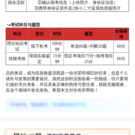
报名流程
②确认报考信息（上传照片、身份证信息）
③携带身份证原件及2张小二寸蓝底纸质版照片
◔◕考试科目与题型
合格标
科目
形式
时长
题型
准
理论知识考
100分
线下机考
单选80题+判断20题
60分
试
钟
现场实操鉴
15分
指定考项目75分+抽考项目
技能考核
60分
定
钟
25分
总的来说，成为应急救援员既是一份光荣而艰巨的任务，也是个人
成长与发展的重要途径。虽然这份职业面临着一些挑战，但只要我
们做好充分准备，并且具备足够的热情与责任感，就能克服困难，
在这个领域中发光发热。希望本文对你有所帮助！
不负时光、勤练硬功，专业解锁更多可能。