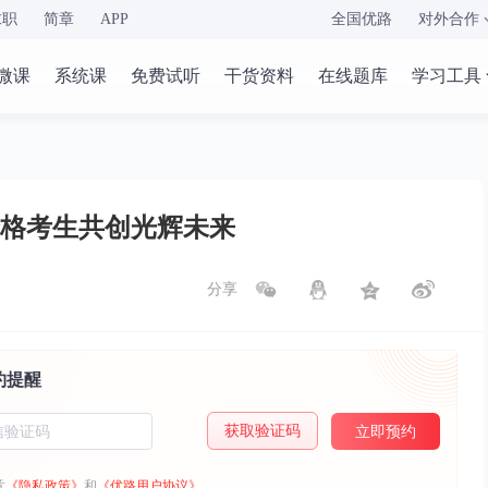
求职
简章
APP
全国优路
对外合作
微课
系统课
免费试听
干货资料
在线题库
学习工具
格考生共创光辉未来
分享
约提醒
获取验证码
立即预约
意
《隐私政策》
和
《优路用户协议》