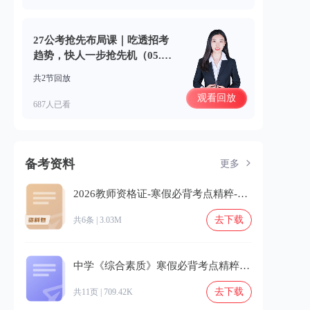
27公考抢先布局课｜吃透招考
趋势，快人一步抢先机（05.3
1）
共2节回放
观看回放
687人已看
备考资料
更多
2026教师资格证-寒假必背考点精粹-2.zip
去下载
共6条 | 3.03M
中学《综合素质》寒假必背考点精粹-2.pdf
去下载
共11页 | 709.42K