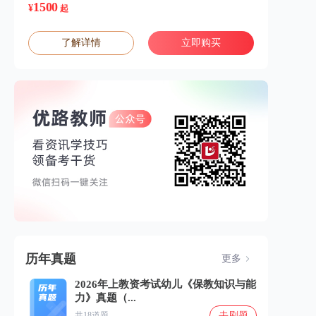
1500
¥
起
了解详情
立即购买
历年真题
更多
2026年上教资考试幼儿《保教知识与能
力》真题（...
去刷题
共18道题