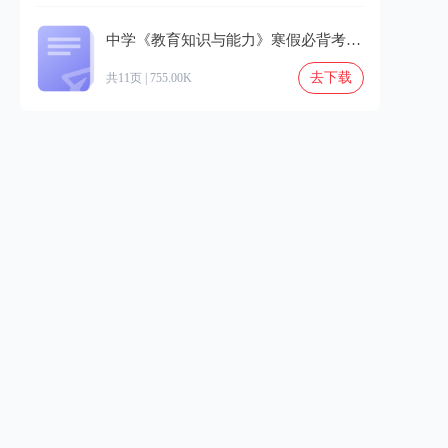
中学《教育知识与能力》寒假必背考点精粹-2.pdf
去下载
共11页 | 755.00K