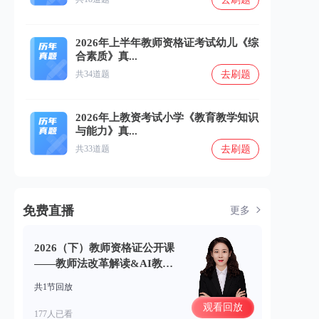
2026年上半年教师资格证考试幼儿《综
合素质》真...
去刷题
共34道题
2026年上教资考试小学《教育教学知识
与能力》真...
去刷题
共33道题
免费直播
更多
2026（下）教师资格证公开课
——教师法改革解读&AI教学
考点拆解(06.23)
共1节回放
观看回放
177人已看