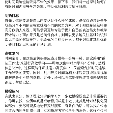
使时间紧迫也能取得不错的效果。接下来，我们将一起探讨如何在
有限时间内提升学习效率，帮助你顺利通过这次挑战。
明确目标
首先，你需要清楚自己想要达到什么样的成绩。是仅仅通过还是争
取高分？不同的目标意味着不同的努力方向。对于那些希望获得更
高分数的人来说，可能需要更加专注于提升自己的表达能力和教学
设计能力；而如果只是想确保合格，则可以更多地关注基础知识和
常见问题的解决技巧。无论你的目标是什么，都要记得将其具体化
，并且制定出相应的行动计划。
高效复习
时间宝贵，在这最后关头更应该珍惜每一分每一秒。建议采用“番
茄工作法”来进行高效学习——即每次集中精力学习25分钟，然后
休息5分钟。这样既能保证注意力高度集中，又能避免长时间连续
工作导致的疲劳。同时，利用碎片时间听相关课程音频或观看视频
讲解也是个不错的选择。此外，还可以尝试制作思维导图来整理知
识点，帮助记忆。
模拟练习
实践出真知。除了理论知识的学习外，多做模拟题也是非常重要的
。你可以找一些历年真题或者模拟试题来做，尤其是针对结构化面
试部分，要尽可能多地进行实战演练。有条件的话，可以找几位志
同道合的同学组成小组，互相扮演考官和考生的角色，这样不仅可