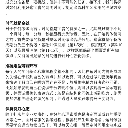
成充分准备是一项挑战，但并非不可能的任务。接下来，我们将探
讨如何利用好这宝贵的两周时间，制定出既科学又实用的冲刺方案
。
时间就是金钱
对于任何考试而言，时间都是宝贵的资源之一。尤其当只剩下不到
一个月时，每一分每一秒都显得尤为珍贵。因此，在开始具体复习
之前，首先要做的就是对剩余时间做出合理分配。建议将整个备考
周期分为三个阶段：基础知识回顾（第1-5天）、模拟练习（第6-10
天）以及最后冲刺（第11-15天）。这样既能保证全面覆盖所有知
识点，又能留出足够的时间进行针对性强化训练。
准确定位薄弱环节
每个人的学习基础和掌握程度都不相同，因此在短时间内提高成绩
的关键在于找到自己的弱点并加以攻克。可以通过做几套历年真题
来快速了解自己在哪方面存在不足，然后集中精力解决这些问题。
比如如果发现自己在说课部分表现不佳，则可以多观看一些示范视
频，并尝试模仿其表达方式；若是在结构化问答上感到吃力，则需
要加强相关理论知识的学习，并通过大量实践来提升应变能力。
保持良好心态
除了扎实的专业功底外，良好的心理素质也是决定面试成败的重要
因素之一。面对紧张的备考过程，很容易产生焦虑情绪，这时候就
需要学会适当放松自己了。可以每天安排一段固定时间用来散步或