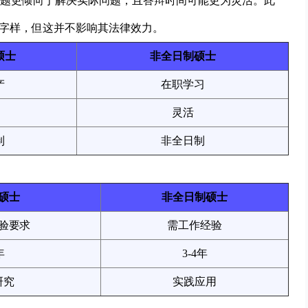
题更倾向于解决实际问题，且答辩时间可能更为灵活。此
”字样，但这并不影响其法律效力。
硕士
非全日制硕士
产
在职学习
灵活
制
非全日制
硕士
非全日制硕士
验要求
需工作经验
年
3-4年
研究
实践应用