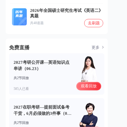
2026年全国硕士研究生考试《英语二》
真题
去刷题
共48道题
免费直播
更多
2027考研公开课—英语知识点
串讲（06.23）
共2节回放
观看回放
585人已看
2027在职考研—提前面试备考
干货，6月必须做的3件事（06.
18）
共2节回放