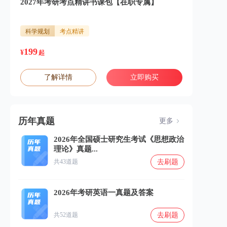
2027年考研考点精讲书课包【在职专属】
科学规划
考点精讲
199
¥
起
了解详情
立即购买
历年真题
更多
2026年全国硕士研究生考试《思想政治
理论》真题...
去刷题
共43道题
2026年考研英语一真题及答案
去刷题
共52道题