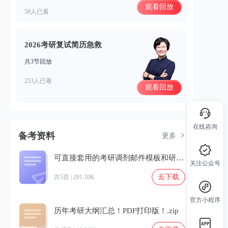
观看回放
58人已看
2026考研复试简历急救
共3节回放
253人已看
观看回放
在线咨询
备考资料
更多
可直接套用的考研调剂邮件模板和研招办沟通话术.pdf
关注公众号
去下载
共5页 | 291.10K
官方小程序
历年考研大纲汇总！PDF打印版！.zip