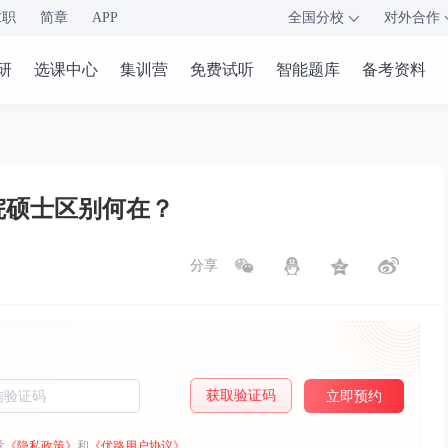
求职
简章
APP
全国分校
对外合作
研
选课中心
集训营
免费试听
智能题库
备考资料
院硕士区别何在？
分享
获取验证码
立即预约
意
《隐私政策》
和
《优路用户协议》