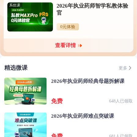
2026年执业药师智学私教体验
系统课
官
0元体验
查看详情
精选微课
更多
2026年执业药师经典母题拆解课
免费
648人已领取
2026年执业药师难点突破课
免费
681人已领取