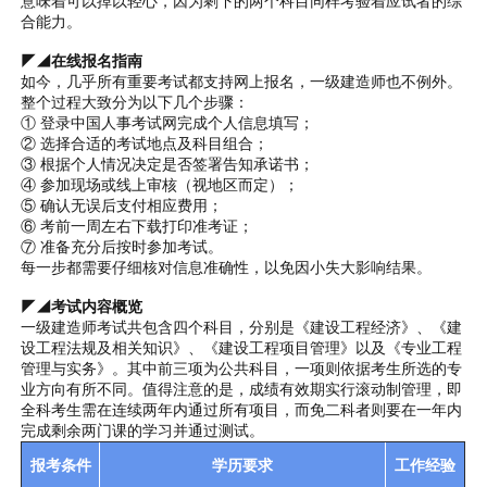
意味着可以掉以轻心，因为剩下的两个科目同样考验着应试者的综
合能力。
◤◢在线报名指南
如今，几乎所有重要考试都支持网上报名，一级建造师也不例外。
整个过程大致分为以下几个步骤：
① 登录中国人事考试网完成个人信息填写；
② 选择合适的考试地点及科目组合；
③ 根据个人情况决定是否签署告知承诺书；
④ 参加现场或线上审核（视地区而定）；
⑤ 确认无误后支付相应费用；
⑥ 考前一周左右下载打印准考证；
⑦ 准备充分后按时参加考试。
每一步都需要仔细核对信息准确性，以免因小失大影响结果。
◤◢考试内容概览
一级建造师考试共包含四个科目，分别是《建设工程经济》、《建
设工程法规及相关知识》、《建设工程项目管理》以及《专业工程
管理与实务》。其中前三项为公共科目，一项则依据考生所选的专
业方向有所不同。值得注意的是，成绩有效期实行滚动制管理，即
全科考生需在连续两年内通过所有项目，而免二科者则要在一年内
完成剩余两门课的学习并通过测试。
报考条件
学历要求
工作经验