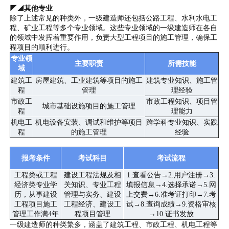
◤◢其他专业
除了上述常见的种类外，一级建造师还包括公路工程、水利水电工
程、矿业工程等多个专业领域。这些专业领域的一级建造师在各自
的领域中发挥着重要作用，负责大型工程项目的施工管理，确保工
程项目的顺利进行。
专业领
主要职责
所需技能
域
建筑工
房屋建筑、工业建筑等项目的施工
建筑专业知识、施工管
程
管理
理经验
市政工
市政工程知识、项目管
城市基础设施项目的施工管理
程
理能力
机电工
机电设备安装、调试和维护等项目
跨学科专业知识、实践
程
的施工管理
经验
报考条件
考试科目
考试流程
工程类或工程
建设工程法规及相
1.查看公告→2.用户注册→3.
经济类专业学
关知识、专业工程
填报信息→4.选择承诺→5.网
历，从事建设
管理与实务、建设
上交费→6.准考证打印→7.考
工程项目施工
工程经济、建设工
试→8.查询成绩→9.资格审核
管理工作满4年
程项目管理
→10.证书发放
一级建造师的种类繁多，涵盖了建筑工程、市政工程、机电工程等