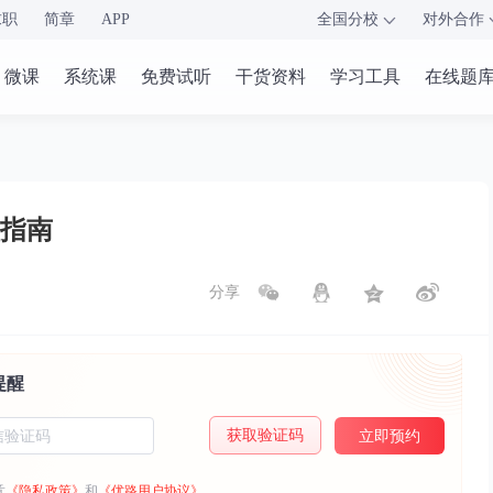
求职
简章
APP
全国分校
对外合作
微课
系统课
免费试听
干货资料
学习工具
在线题
指南
分享
提醒
获取验证码
立即预约
意
《隐私政策》
和
《优路用户协议》