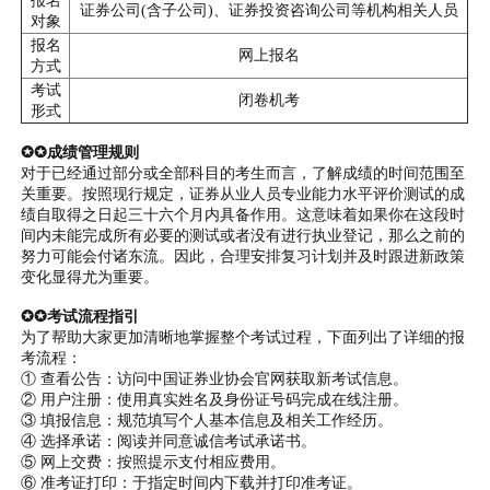
报名
证券公司(含子公司)、证券投资咨询公司等机构相关人员
对象
报名
网上报名
方式
考试
闭卷机考
形式
✪✪成绩管理规则
对于已经通过部分或全部科目的考生而言，了解成绩的时间范围至
关重要。按照现行规定，证券从业人员专业能力水平评价测试的成
绩自取得之日起三十六个月内具备作用。这意味着如果你在这段时
间内未能完成所有必要的测试或者没有进行执业登记，那么之前的
努力可能会付诸东流。因此，合理安排复习计划并及时跟进新政策
变化显得尤为重要。
✪✪考试流程指引
为了帮助大家更加清晰地掌握整个考试过程，下面列出了详细的报
考流程：
① 查看公告：访问中国证券业协会官网获取新考试信息。
② 用户注册：使用真实姓名及身份证号码完成在线注册。
③ 填报信息：规范填写个人基本信息及相关工作经历。
④ 选择承诺：阅读并同意诚信考试承诺书。
⑤ 网上交费：按照提示支付相应费用。
⑥ 准考证打印：于指定时间内下载并打印准考证。