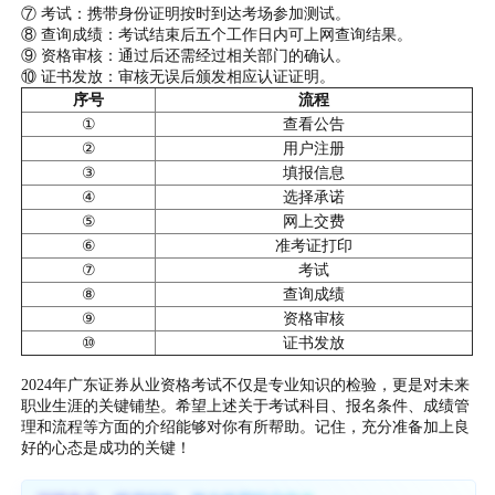
⑦ 考试：携带身份证明按时到达考场参加测试
。
⑧ 查询成绩：考试结束后五个工作日内可上网查询结果。
⑨ 资格审核：通过后还需经过相关部门的确认。
⑩ 证书发放：审核无误后颁发相应认证证明
。
序号
流程
①
查看公告
②
用户注册
③
填报信息
④
选择承诺
⑤
网上交费
⑥
准考证打印
⑦
考试
⑧
查询成绩
⑨
资格审核
⑩
证书发放
2024年广东证券从业资格考试不仅是专业知识的检验，更是对未来
职业生涯的关键铺垫。希望上述关于考试科目、报名条件、成绩管
理和流程等方面的介绍能够对你有所帮助。记住，充分准备加上良
好的心态是成功的关键！