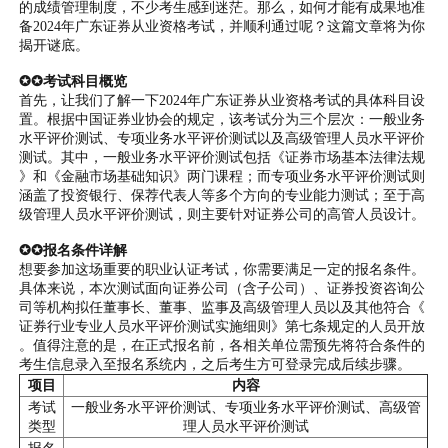
的成绩管理制度，不少考生感到迷茫。那么，如何才能有成果地准
备2024年广东证券从业资格考试，并顺利通过呢？这篇文章将为你
揭开谜底。
✪✪考试科目概览
首先，让我们了解一下2024年广东证券从业资格考试的具体科目设
置。根据中国证券业协会的规定，该考试分为三个层次：一般业务
水平评价测试、专项业务水平评价测试以及高级管理人员水平评价
测试。其中，一般业务水平评价测试包括《证券市场基本法律法规
》和《金融市场基础知识》两门课程；而专项业务水平评价测试则
涵盖了投资银行、保荐代表人等多个方向的专业能力测试；至于高
级管理人员水平评价测试，则主要针对证券公司的高管人员设计。
✪✪报名条件详解
想要参加这场重要的职业认证考试，你需要满足一定的报名条件。
具体来说，本次测试面向证券公司（含子公司）、证券投资咨询公
司等机构拟任董事长、董事、监事及高级管理人员以及其他符合《
证券行业专业人员水平评价测试实施细则》第七条规定的人员开放
。值得注意的是，在正式报名前，各相关单位需预先将符合条件的
考生信息录入至报名系统内，之后考生方可登录完成后续步骤。
项目
内容
考试
一般业务水平评价测试、专项业务水平评价测试、高级管
类型
理人员水平评价测试