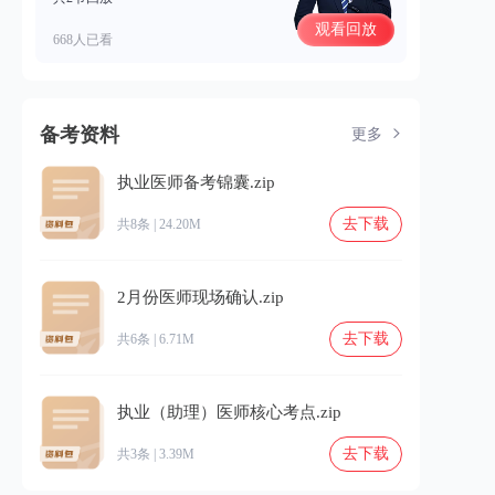
观看回放
668人已看
备考资料
更多
执业医师备考锦囊.zip
去下载
共8条 | 24.20M
2月份医师现场确认.zip
去下载
共6条 | 6.71M
执业（助理）医师核心考点.zip
去下载
共3条 | 3.39M