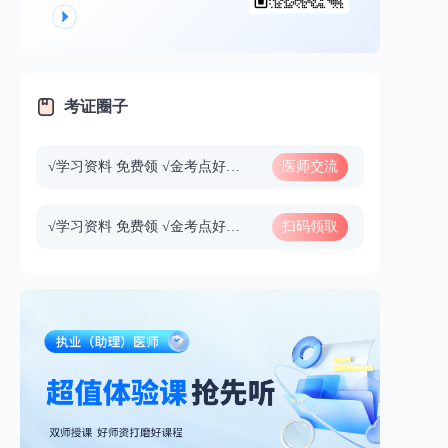
考证圈子
√学习资料 免费领 √金考点好课 免费听
医师交流
群
√学习资料 免费领 √金考点好课 免费听
扫码领取
资料