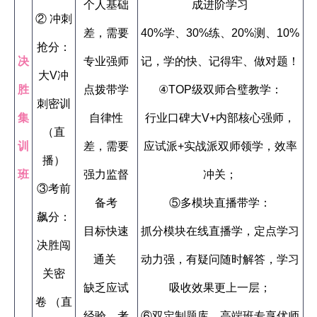
个人基础
成进阶学习
② 冲刺
差，需要
40%学、30%练、20%测、10%
抢分：
决
专业强师
记，学的快、记得牢、做对题！
大V冲
胜
点拨带学
④TOP级双师合璧教学：
刺密训
集
自律性
行业口碑大V+内部核心强师，
（直
训
差，需要
应试派+实战派双师领学，效率
播）
班
强力监督
冲关；
③考前
备考
⑤多模块直播带学：
飙分：
目标快速
抓分模块在线直播学，定点学习
决胜闯
通关
动力强，有疑问随时解答，学习
关密
缺乏应试
吸收效果更上一层；
卷 （直
经验，考
⑥双定制题库，高端班专享优师