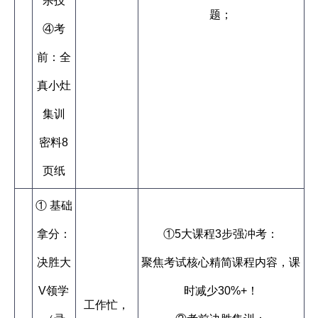
杀技
题；
④考
前：全
真小灶
集训
密料8
页纸
① 基础
拿分：
①5大课程3步强冲考：
决胜大
聚焦考试核心精简课程内容，课
V领学
时减少30%+！
工作忙，