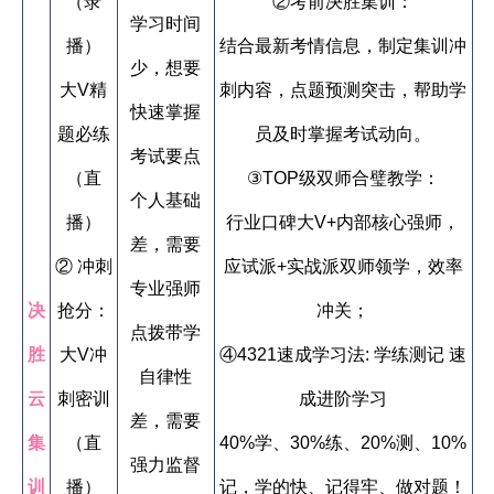
（录
②考前决胜集训：
学习时间
播）
结合最新考情信息，制定集训冲
少，想要
大V精
刺内容，点题预测突击，帮助学
快速掌握
题必练
员及时掌握考试动向。
考试要点
（直
③TOP级双师合璧教学：
个人基础
播）
行业口碑大V+内部核心强师，
差，需要
② 冲刺
应试派+实战派双师领学，效率
专业强师
决
抢分：
冲关；
点拨带学
胜
大V冲
④4321速成学习法: 学练测记 速
自律性
云
刺密训
成进阶学习
差，需要
集
（直
40%学、30%练、20%测、10%
强力监督
训
播）
记，学的快、记得牢、做对题！