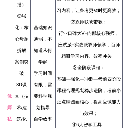
播）
习内容，让备考更省时更高效；
②强
②双师联袂带教：
化：核
基础知识
行业口碑大V+内部核心强师，
心母题
薄弱，不
应试派+实战派双师领学，百师
拆解
知道从何
精研学习内容。效率冲关；
案例突
学起
③全阶段课程：
破
学习时间
基础—强化—冲刺—考前四阶段
3D课
有限，需
课程合理规划稳步进阶，考前小
优
堂（技
要科学规
灶点睛圈画核心，提高应试能力
师
术/建
划指导
与效果；
私
筑/化
自学效率
④6大智学工具：