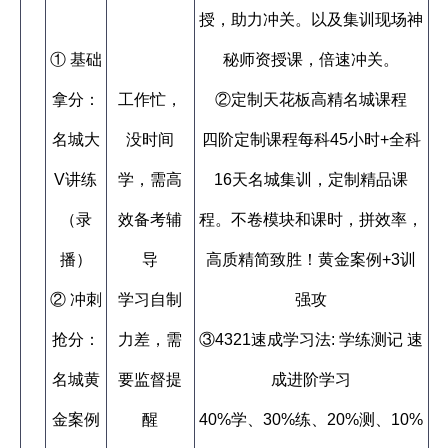
授，助力冲关。以及集训现场神
① 基础
秘师资授课，倍速冲关。
拿分：
工作忙，
②定制天花板高精名城课程
名城大
没时间
四阶定制课程每科45小时+全科
V讲练
学，需高
16天名城集训，定制精品课
（录
效备考辅
程。不卷模块和课时，拼效率，
播）
导
高质精简致胜！黄金案例+3训
② 冲刺
学习自制
强攻
抢分：
力差，需
③4321速成学习法: 学练测记 速
名城黄
要监督提
成进阶学习
金案例
醒
40%学、30%练、20%测、10%