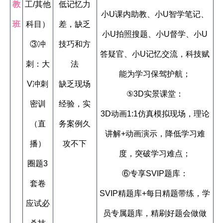
教
工/其他
低记忆力
小U课内助教、小U智学笔记、
班
科目）
差，缺乏
小U拍照搜题、小U督学、小U
③冲
技巧和方
答疑官、小U记忆交流，科技赋
刺：大
法
能为学习保驾护航；
V冲刺
缺乏现场
⑤3D实景课堂：
密训
经验，实
3D动画1:1仿真模拟现场，理论
（直
务案例久
讲解+动画演示，降低学习难
播）
攻不下
度，突破学习难点；
圈题3
⑥专享SVIP题库：
套卷
SVIP精题库+每日精题带练，学
应试必
员专属题库，精刷好题会做做