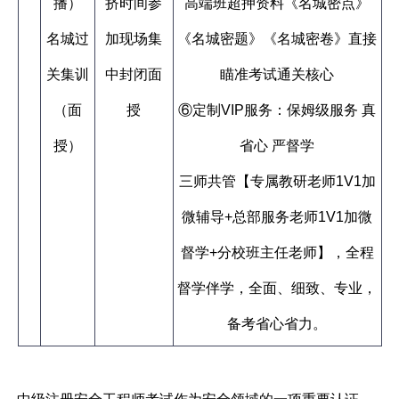
播）
挤时间参
高端班超押资料《名城密点》
名城过
加现场集
《名城密题》《名城密卷》直接
关集训
中封闭面
瞄准考试通关核心
（面
授
⑥定制VIP服务：保姆级服务 真
授）
省心 严督学
三师共管【专属教研老师1V1加
微辅导+总部服务老师1V1加微
督学+分校班主任老师】，全程
督学伴学，全面、细致、专业，
备考省心省力。