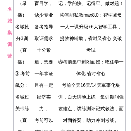
（录
盲目学，
记，学的快、记得牢、做对题！
名
播）
缺少专业
④智能私教max8.0：智学减负
城
名城抢
备考指导
一人一课升级+6大智学工具，
集
分3训
取证需求
提效神辅助，省时又省心 突破
训
（直
十分紧
考试
营
播）
迫，想要
⑤考前集中封闭面授：吃住学一
③ 考前
一年拿证
体化 省时省心
飙分：
且有一定
考前全天16天/14天军事化集
名城过
经济实
训，白天讲晚上练，集训期间强
关带练
力，
攻难点，讲练测评记式教法，面
（直
考前可以
对面答疑，助力冲刺考线。