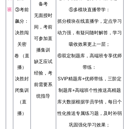
备考
班
③考前
⑤多模块直播带学：
无面授时
飙分：
抓分模块在线直播学，定点学习
间，考前
决胜闯
动力强，有疑问随时解答，学习
可参加直
关密
吸收效果更上一层；
播集训
卷 （直
⑥双定制题库，高端班专享优师
缺乏应试
播）
带练：
经验，考
决胜封
SVIP精题库+优师带练，三阶定
前需要系
闭集训
制题库+高端班个性推送高精题
统指导
（直
库大数据根据学员学情，每日个
播）
性化推送专属练习题，及时补弱
巩固强化学习效果；