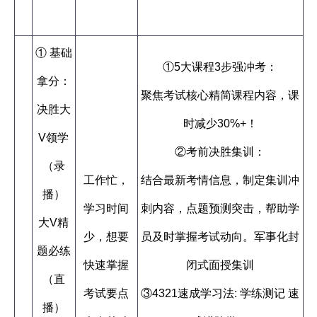
① 基础
①5大课程3步强冲考：
拿分：
聚焦考试核心精简课程内容，课
决胜大
时减少30%+！
V领学
②考前决胜集训：
（录
工作忙，
结合最新考情信息，制定集训冲
播）
学习时间
刺内容，点题预测突击，帮助学
大V精
少，想要
员及时掌握考试动向。军事化封
题必练
快速掌握
闭式面授集训
（直
考试要点
③4321速成学习法: 学练测记 速
播）