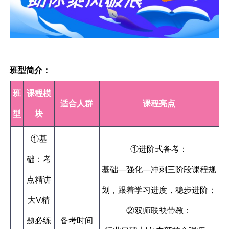
班型简介：
班
课程模
适合人群
课程亮点
型
块
①基
①进阶式备考：
础：考
基础—强化—冲刺三阶段课程规
点精讲
划，跟着学习进度，稳步进阶；
大V精
②双师联袂带教：
题必练
备考时间