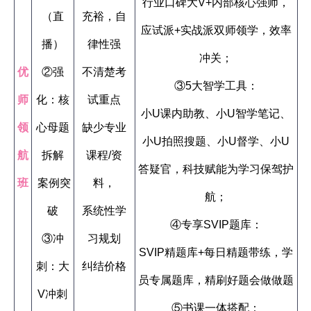
行业口碑大V+内部核心强师，
（直
充裕，自
应试派+实战派双师领学，效率
播）
律性强
冲关；
优
②强
不清楚考
③5大智学工具：
师
化：核
试重点
小U课内助教、小U智学笔记、
领
心母题
缺少专业
小U拍照搜题、小U督学、小U
航
拆解
课程/资
答疑官，科技赋能为学习保驾护
班
案例突
料，
航；
破
系统性学
④专享SVIP题库：
③冲
习规划
SVIP精题库+每日精题带练，学
刺：大
纠结价格
员专属题库，精刷好题会做做题
V冲刺
⑤书课一体搭配：