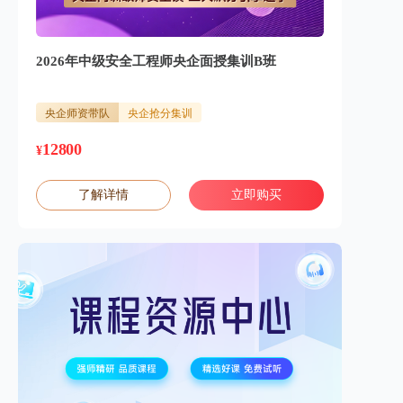
2026年中级安全工程师央企面授集训B班
央企师资带队
央企抢分集训
12800
¥
了解详情
立即购买