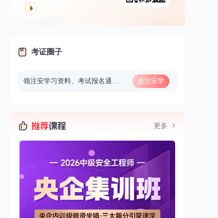
考证圈子
领注安学习资料、考试报名通知、做题、看直播等
进注安学
习群
更多