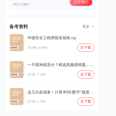
立即预约
299人已预约
备考资料
更多
中级安全工程师报名指南.zip
去下载
共10条 | 4.98M
一不留神就丢分？精选高频易错题，避坑别错过！.zip
去下载
共7条 | 7.36M
这几分必须拿！计算/时间/数字“隐形坑”专项填平⚠️.zip
去下载
共7条 | 5.78M