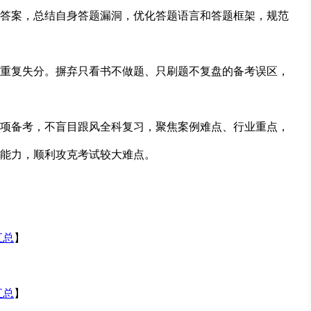
答案，总结自身答题漏洞，优化答题语言和答题框架，规范
重复失分。摒弃只看书不做题、只刷题不复盘的备考误区，
项备考，不盲目跟风全科复习，聚焦案例难点、行业重点，
能力，顺利攻克考试
较大难点。
】
汇总
】
】
汇总
】