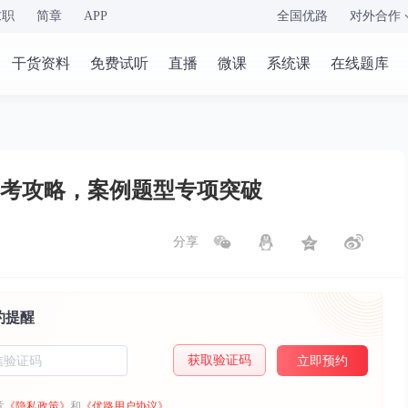
求职
简章
APP
全国优路
对外合作
干货资料
免费试听
直播
微课
系统课
在线题库
备考攻略，案例题型专项突破
分享
约提醒
获取验证码
立即预约
意
《隐私政策》
和
《优路用户协议》