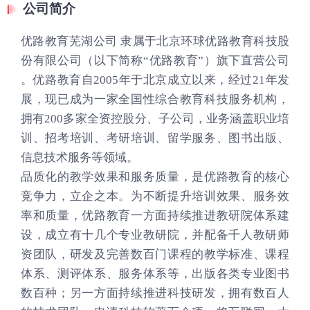
公司简介
优路教育芜湖公司 隶属于北京环球优路教育科技股
份有限公司（以下简称“优路教育”）旗下直营公司
。优路教育自2005年于北京成立以来，经过21年发
展，现已成为一家全国性综合教育科技服务机构，
拥有200多家全资控股分、子公司，业务涵盖职业培
训、招考培训、考研培训、留学服务、图书出版、
信息技术服务等领域。
品质化的教学效果和服务质量，是优路教育的核心
竞争力，立企之本。为不断提升培训效果、服务效
率和质量，优路教育一方面持续推进教研院体系建
设，成立有十几个专业教研院，并配备千人教研师
资团队，研发及完善数百门课程的教学标准、课程
体系、测评体系、服务体系等，出版各类专业图书
数百种；另一方面持续推进科技研发，拥有数百人