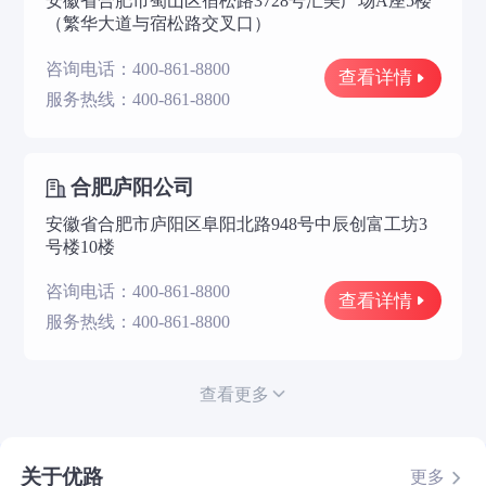
安徽省合肥市蜀山区宿松路3728号汇美广场A座5楼
（繁华大道与宿松路交叉口）
咨询电话：400-861-8800
查看详情
服务热线：400-861-8800
合肥庐阳公司
安徽省合肥市庐阳区阜阳北路948号中辰创富工坊3
号楼10楼
咨询电话：400-861-8800
查看详情
服务热线：400-861-8800
查看更多
关于优路
更多