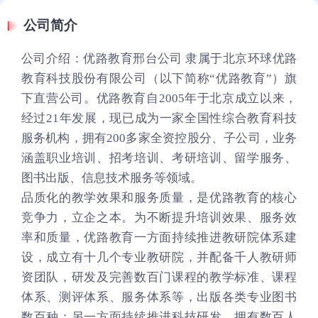
公司简介
公司介绍：优路教育邢台公司 隶属于北京环球优路
教育科技股份有限公司（以下简称“优路教育”）旗
下直营公司。优路教育自2005年于北京成立以来，
经过21年发展，现已成为一家全国性综合教育科技
服务机构，拥有200多家全资控股分、子公司，业务
涵盖职业培训、招考培训、考研培训、留学服务、
图书出版、信息技术服务等领域。
品质化的教学效果和服务质量，是优路教育的核心
竞争力，立企之本。为不断提升培训效果、服务效
率和质量，优路教育一方面持续推进教研院体系建
设，成立有十几个专业教研院，并配备千人教研师
资团队，研发及完善数百门课程的教学标准、课程
体系、测评体系、服务体系等，出版各类专业图书
数百种；另一方面持续推进科技研发，拥有数百人