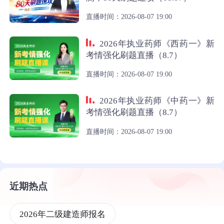
直播时间：2026-08-07 19:00
2026年执业药师《西药一》新
考情强化刷题直播（8.7）
直播时间：2026-08-07 19:00
2026年执业药师《中药一》新
考情强化刷题直播（8.7）
直播时间：2026-08-07 19:00
近期热点
2026年二级建造师报名