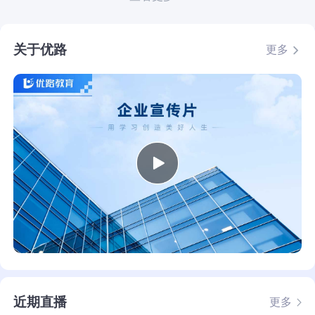
关于优路
更多
近期直播
更多