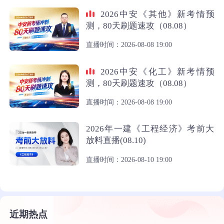
2026中安《其他》新考情预
测，80天刷题速攻（08.08）
直播时间：2026-08-08 19:00
2026中安《化工》新考情预
测，80天刷题速攻（08.08）
直播时间：2026-08-08 19:00
2026年一建《工程经济》考前大
放料直播(08.10)
直播时间：2026-08-10 19:00
近期热点