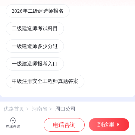
2026年二级建造师报名
二级建造师考试科目
一级建造师多少分过
一级建造师报考入口
中级注册安全工程师真题答案
注册中级安全工程师
一级造价工程师
优路首页
>
河南省
>
周口公司
一级造价工程师报考条件
到这里
电话咨询
在线咨询
注册一级消防工程师报考条件