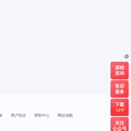
二级建造师报名时间
二建报考条件
一级建造师证书下载
一级建造师报名
中级注册安全工程师报名时间
中级安全工程师报考条件
一级造价工程师分哪几个专业
课程
造价工程师报名时间
咨询
一级消防工程师考试时间
售后
服务
一级注册消防工程师
下载
APP
2025年消防设施操作员考试时间
策
用户协议
帮助中心
网站地图
关注
消防设施操作员证考试时间
公众号