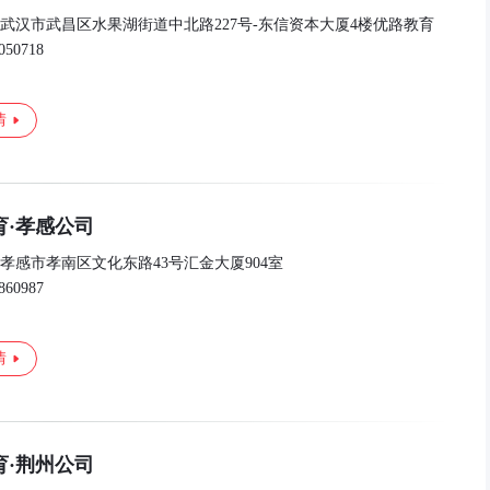
武汉市武昌区水果湖街道中北路227号-东信资本大厦4楼优路教育
050718
情
育·孝感公司
孝感市孝南区文化东路43号汇金大厦904室
860987
情
育·荆州公司