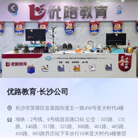
优路教育·长沙公司
长沙市芙蓉区韭菜园街道五一路456号亚大时代4楼
地铁：2号线、6号线迎宾路口站 公交：105路、131
路、146路、317路、321路、368路、401路、405路、
410路、803路乔庄站下车步行10米亚大时代4楼整层