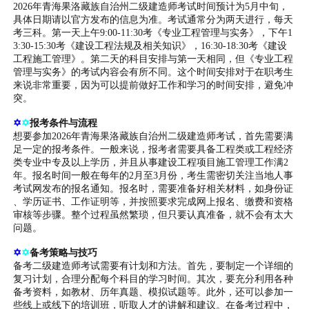
2026年青海果洛藏族自治州二级建造师考试时间预计为5月中旬，
具体日期请以官方发布的信息为准。考试通常分为两天进行，每天
考三科。第一天上午9:00-11:30考《专业工程管理与实务》，下午1
3:30-15:30考《建设工程法规及相关知识》，16:30-18:30考《建设
工程施工管理》。第二天的科目安排与第一天相同，但《专业工程
管理与实务》的考试内容会有所不同。这个时间安排对于在职考生
来说非常重要，因为可以提前做好工作和学习的时间安排，避免冲
突。
✡
✡
报考条件与流程
想要参加2026年青海果洛藏族自治州二级建造师考试，首先需要满
足一定的报考条件。一般来说，报考者需要具备工程类或工程经济
类专业中专及以上学历，并且从事建设工程项目施工管理工作满2
年。报名时间一般在每年的2月至3月份，考生需密切关注当地人事
考试网发布的报名通知。报名时，需要准备好相关材料，如身份证
、学历证书、工作证明等，并按照要求完成网上报名、缴费和资格
审核等步骤。整个过程虽然繁琐，但只要认真准备，就不会有太大
问题。
✡
✡
备考策略与技巧
备考二级建造师考试需要有计划和方法。首先，要制定一个详细的
复习计划，合理分配每个科目的学习时间。其次，要充分利用各种
备考资料，如教材、历年真题、模拟试题等。此外，还可以参加一
些线上或线下的培训班，听取人才的讲解和建议。在备考过程中，