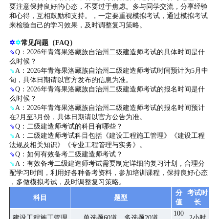
要注意保持良好的心态，不要过于焦虑。多与同学交流，分享经验
和心得，互相鼓励和支持。，一定要重视模拟考试，通过模拟考试
来检验自己的学习效果，及时调整复习策略。
✡
✡
常见问题（FAQ）
⇘
Q：2026年青海果洛藏族自治州二级建造师考试的具体时间是什
么时候？
⇘
A：2026年青海果洛藏族自治州二级建造师考试时间预计为5月中
旬，具体日期请以官方发布的信息为准。
⇘
Q：2026年青海果洛藏族自治州二级建造师考试的报名时间是什
么时候？
⇘
A：2026年青海果洛藏族自治州二级建造师考试的报名时间预计
在2月至3月份，具体日期请以官方公告为准。
⇘
Q：二级建造师考试的科目有哪些？
⇘
A：二级建造师考试科目包括《建设工程施工管理》《建设工程
法规及相关知识》《专业工程管理与实务》。
⇘
Q：如何有效备考二级建造师考试？
⇘
A：有效备考二级建造师考试需要制定详细的复习计划，合理分
配学习时间，利用好各种备考资料，参加培训课程，保持良好心态
，多做模拟考试，及时调整复习策略。
分
考试时
科目
题型
值
长
100
建设工程施工管理
单选题60道，多选题20道
2小时