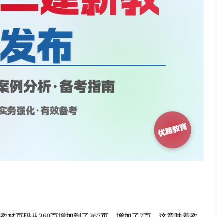
教材页码从360页增加到了367页，增加了7页。这意味着教