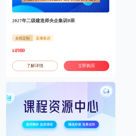
2027年二级建造师央企集训B班
全程定制
直播集训
4980
¥
了解详情
立即购买