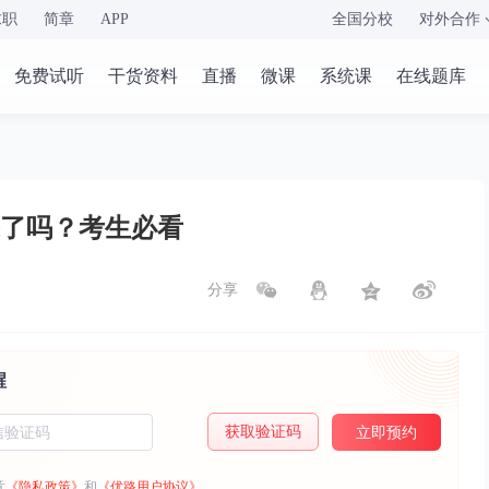
求职
简章
APP
全国分校
对外合作
免费试听
干货资料
直播
微课
系统课
在线题库
来了吗？考生必看
分享
醒
获取验证码
立即预约
意
《隐私政策》
和
《优路用户协议》