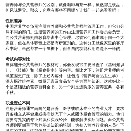
营养师与公共营养师的区别，就像咖啡与茶一样，虽然都是饮品，
但风味迥异。那么，究竟有哪些不同呢？让我们一起来看看吧！
性质差异
中国营养学会负责注册营养师和公共营养师的管理工作，但它们分
属不同的部门。注册营养师的工作由注册营养师工作委员会负责，
而公共营养师则由教育培训中心管理。尽管它们都隶属于同一个大
家庭，但在具体职责上还是有所区别的。这种分工就像家里的客厅
和书房，虽然都在一个屋檐下，但各自的功能和用途是不一样的。
考试内容对比
当你翻开公共营养师的教材时，你会发现它主要涵盖了《基础知识
》、《技能》和《膳食指南》等内容。相比之下，注册营养师的考
试范围更广泛，除了上述内容外，还包括《营养与食品卫生学》，
深入探讨维生素、微量元素及食品安全等方面的知识。这就好比一
个是基础版的营养百科全书，另一个则是进阶版的营养宝典，各有
千秋。
职业定位不同
注册营养师通常面向的是营养、医学或临床专业的专业人才，要求
具备独立从事健康或疾病状态下个人或团体膳食管理的能力。他们
需要有扎实的专业知识和实践经验，能够解决实际问题。而公共营
养师则更侧重于营养基础知识的培训，为初入营养行业的人员打下
坚实的基础。这就像是两个不同级别的赛车手，一个已经能在赛道