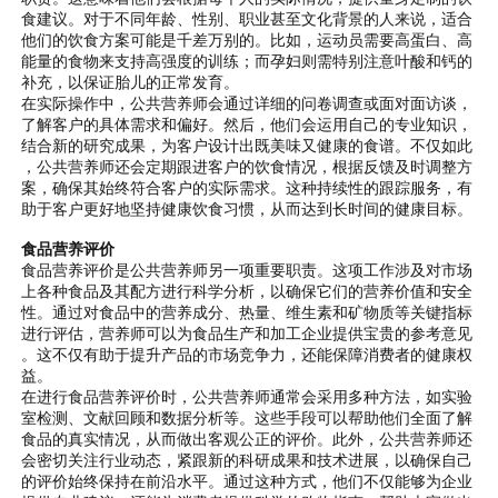
食建议。对于不同年龄、性别、职业甚至文化背景的人来说，适合
他们的饮食方案可能是千差万别的。比如，运动员需要高蛋白、高
能量的食物来支持高强度的训练；而孕妇则需特别注意叶酸和钙的
补充，以保证胎儿的正常发育。
在实际操作中，公共营养师会通过详细的问卷调查或面对面访谈，
了解客户的具体需求和偏好。然后，他们会运用自己的专业知识，
结合新的研究成果，为客户设计出既美味又健康的食谱。不仅如此
，公共营养师还会定期跟进客户的饮食情况，根据反馈及时调整方
案，确保其始终符合客户的实际需求。这种持续性的跟踪服务，有
助于客户更好地坚持健康饮食习惯，从而达到长时间的健康目标。
食品营养评价
食品营养评价是公共营养师另一项重要职责。这项工作涉及对市场
上各种食品及其配方进行科学分析，以确保它们的营养价值和安全
性。通过对食品中的营养成分、热量、维生素和矿物质等关键指标
进行评估，营养师可以为食品生产和加工企业提供宝贵的参考意见
。这不仅有助于提升产品的市场竞争力，还能保障消费者的健康权
益。
在进行食品营养评价时，公共营养师通常会采用多种方法，如实验
室检测、文献回顾和数据分析等。这些手段可以帮助他们全面了解
食品的真实情况，从而做出客观公正的评价。此外，公共营养师还
会密切关注行业动态，紧跟新的科研成果和技术进展，以确保自己
的评价始终保持在前沿水平。通过这种方式，他们不仅能够为企业