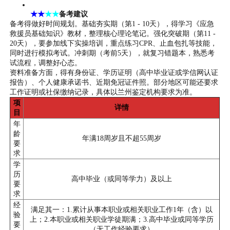
★★
★★
备考建议
备考得做好时间规划。基础夯实期（第1 - 10天），得学习《应急
救援员基础知识》教材，整理核心理论笔记。强化突破期（第11 -
20天），要参加线下实操培训，重点练习CPR、止血包扎等技能，
同时进行模拟考试。冲刺期（考前5天），就复习错题本，熟悉考
试流程，调整好心态。
资料准备方面，得有身份证、学历证明（高中毕业证或学信网认证
报告）、个人健康承诺书、近期免冠证件照。部分地区可能还要求
工作证明或社保缴纳记录，具体以兰州鉴定机构要求为准。
项
详情
目
年
龄
年满18周岁且不超55周岁
要
求
学
历
高中毕业（或同等学力）及以上
要
求
经
满足其一：1.累计从事本职业或相关职业工作1年（含）以
验
上；2.本职业或相关职业学徒期满；3.高中毕业或同等学历
要
（无工作经验要求）