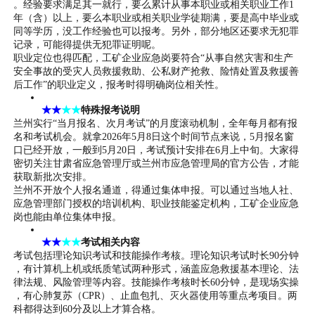
。经验要求满足其一就行，要么累计从事本职业或相关职业工作1
年（含）以上，要么本职业或相关职业学徒期满，要是高中毕业或
同等学历，没工作经验也可以报考。另外，部分地区还要求无犯罪
记录，可能得提供无犯罪证明呢。
职业定位也得匹配，工矿企业应急岗要符合“从事自然灾害和生产
安全事故的受灾人员救援救助、公私财产抢救、险情处置及救援善
后工作”的职业定义，报考时得明确岗位相关性。
★★
★★
特殊报考说明
兰州实行“当月报名、次月考试”的月度滚动机制，全年每月都有报
名和考试机会。就拿2026年5月8日这个时间节点来说，5月报名窗
口已经开放，一般到5月20日，考试预计安排在6月上中旬。大家得
密切关注甘肃省应急管理厅或兰州市应急管理局的官方公告，才能
获取新批次安排。
兰州不开放个人报名通道，得通过集体申报。可以通过当地人社、
应急管理部门授权的培训机构、职业技能鉴定机构，工矿企业应急
岗也能由单位集体申报。
★★
★★
考试相关内容
考试包括理论知识考试和技能操作考核。理论知识考试时长90分钟
，有计算机上机或纸质笔试两种形式，涵盖应急救援基本理论、法
律法规、风险管理等内容。技能操作考核时长60分钟，是现场实操
，有心肺复苏（CPR）、止血包扎、灭火器使用等重点考项目。两
科都得达到60分及以上才算合格。