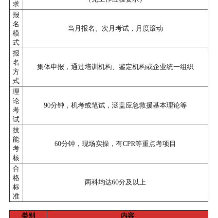
求
报
名
当月报名、次月考试，月度滚动
模
式
报
名
集体申报，通过培训机构、鉴定机构或企业统一组织
方
式
理
论
90分钟，机考或笔试，涵盖应急救援基本理论等
考
试
技
能
60分钟，现场实操，有CPR等重点考项目
考
核
合
格
两科均达60分及以上
标
准
类别
内容