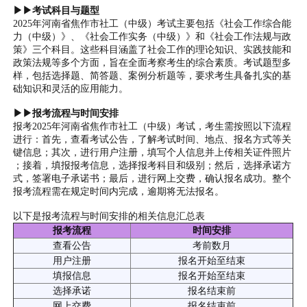
▶▶考试科目与题型
2025年河南省焦作市社工（中级）考试主要包括《社会工作综合能
力（中级）》、《社会工作实务（中级）》和《社会工作法规与政
策》三个科目。这些科目涵盖了社会工作的理论知识、实践技能和
政策法规等多个方面，旨在全面考察考生的综合素质。考试题型多
样，包括选择题、简答题、案例分析题等，要求考生具备扎实的基
础知识和灵活的应用能力。
▶▶报考流程与时间安排
报考2025年河南省焦作市社工（中级）考试，考生需按照以下流程
进行：首先，查看考试公告，了解考试时间、地点、报名方式等关
键信息；其次，进行用户注册，填写个人信息并上传相关证件照片
；接着，填报报考信息，选择报考科目和级别；然后，选择承诺方
式，签署电子承诺书；最后，进行网上交费，确认报名成功。整个
报考流程需在规定时间内完成，逾期将无法报名。
以下是报考流程与时间安排的相关信息汇总表
报考流程
时间安排
查看公告
考前数月
用户注册
报名开始至结束
填报信息
报名开始至结束
选择承诺
报名结束前
网上交费
报名结束前