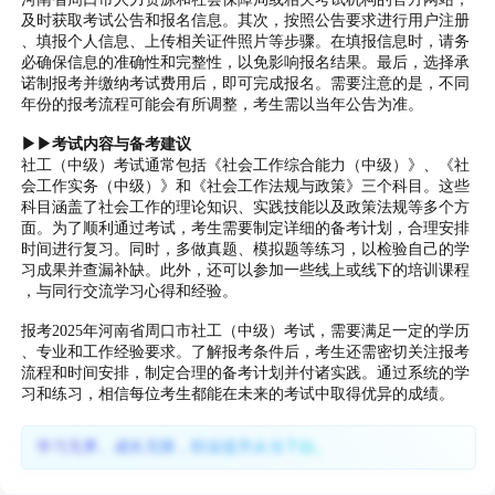
及时获取考试公告和报名信息。其次，按照公告要求进行用户注册
、填报个人信息、上传相关证件照片等步骤。在填报信息时，请务
必确保信息的准确性和完整性，以免影响报名结果。最后，选择承
诺制报考并缴纳考试费用后，即可完成报名。需要注意的是，不同
年份的报考流程可能会有所调整，考生需以当年公告为准。
▶▶考试内容与备考建议
社工（中级）考试通常包括《社会工作综合能力（中级）》、《社
会工作实务（中级）》和《社会工作法规与政策》三个科目。这些
科目涵盖了社会工作的理论知识、实践技能以及政策法规等多个方
面。为了顺利通过考试，考生需要制定详细的备考计划，合理安排
时间进行复习。同时，多做真题、模拟题等练习，以检验自己的学
习成果并查漏补缺。此外，还可以参加一些线上或线下的培训课程
，与同行交流学习心得和经验。
报考2025年河南省周口市社工（中级）考试，需要满足一定的学历
、专业和工作经验要求。了解报考条件后，考生还需密切关注报考
流程和时间安排，制定合理的备考计划并付诸实践。通过系统的学
习和练习，相信每位考生都能在未来的考试中取得优异的成绩。
学习无界、成长无限，职业提升从当下始。