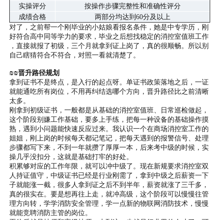
实操评分
按操作步骤完整性和准确性评分
成绩合格
两部分均达到60分及以上
对了，之前帮一个刚毕业的小姑娘看报名条件，她是中专学历，刚
好符合高中同等学力的要求，毕业之后想找稳定的消控室值班工作
，直接就报了初级，三个月就拿到证上岗了，真的很顺畅。所以别
自己瞎猜符合不符合，对照一看就清楚了。
₪₪晋升路径规划
拿到证书不是终点，是入行的起点呀。单证书政策落地之后，一证
就能通吃所有岗位，不用再纠结选哪个方向，晋升路径比之前清晰
太多。
刚拿到初级证书，一般都是从基础的消控室值班、日常巡检做起，
这个阶段别嫌工作基础，要多上手练，把每一种设备的基础操作摸
熟，遇到小问题能快速反应过来。我认识一个在商场消控室工作的
姐姐，刚上岗的时候每天都记笔记，把每天遇到的报警信号、处理
步骤都写下来，不到一年就攒了厚厚一本，后来考中级的时候，实
操几乎没扣分，这就是基础打牢的好处。
积累够对应的工作年限，就可以冲中级了。现在新规要求消控室双
人持证值守，中级证书已经是行业刚需了，拿到中级之后薪资一下
子就能涨一截，很多人拿到证之后不到半年，薪资就涨了三千多，
真的很实在。要是想再往上走，就冲高级，这个阶段可以慢慢往管
理方向转，学学消防安全管理，学一点新的物联网消防技术，慢慢
就能竞聘消防主管的岗位。