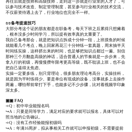
再往后就是技师和高级技师，走到这一步就是行业里的人才了，可
以参与技术改造、制定管理制度，甚至参与行业相关的技术交流，
不仅薪资待遇上去了，行业地位也完全不一样。
₪₪备考提速技巧
大部分考这个证的朋友都是在职备考，每天下班之后累得只想瘫着
，根本没多少时间学习，所以提有效率真的太重要了。
我自己备考那会，就是把知识点拆成十分钟一段，上班摸鱼的时候
就能看几个考点，晚上回家再花三十分钟练一套真题，周末抽半天
时间练实操，这样挤出来的时间，也足够把知识点都过一遍。别信
那种三个月翻盘高级的神话，适合普通人的节奏就是一步步来，先
拿入行的初级，再慢慢攒年限考更高等级，既不耽误上班，也不会
把自己逼得太焦虑。
实操一定要多练，别只背理论，很多朋友理论考高分，实操挂科，
就是因为平时练得少。要是单位有现成的设备，没事就多上去操作
两遍，哪怕帮前辈打下手，也能多记不少步骤，比对着视频学印象
深太多。
▣▣ FAQ
➾Q：初中毕业能报名吗
↪A：只要是同等学力，满足对应的要求就可以报名，具体可以对
照当地的公告确认。
➾Q：没有工作经验能报初级吗
↪A：年满16周岁，拟从事相关工作就可以申报初级，不需要提前