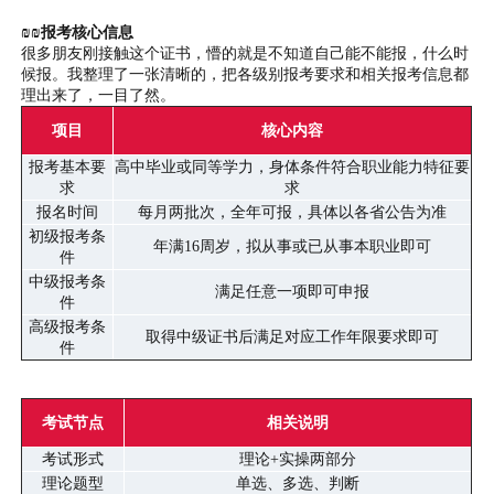
₪₪报考核心信息
很多朋友刚接触这个证书，懵的就是不知道自己能不能报，什么时
候报。我整理了一张清晰的，把各级别报考要求和相关报考信息都
理出来了，一目了然。
项目
核心内容
报考基本要
高中毕业或同等学力，身体条件符合职业能力特征要
求
求
报名时间
每月两批次，全年可报，具体以各省公告为准
初级报考条
年满16周岁，拟从事或已从事本职业即可
件
中级报考条
满足任意一项即可申报
件
高级报考条
取得中级证书后满足对应工作年限要求即可
件
考试节点
相关说明
考试形式
理论+实操两部分
理论题型
单选、多选、判断