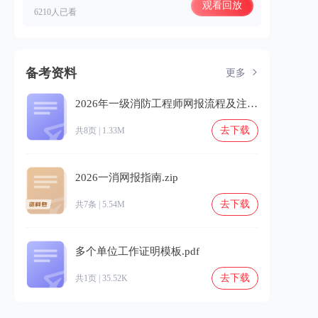
观看回放
6210人已看
备考资料
更多
2026年一级消防工程师网报流程及注意事项.pdf
去下载
共8页 | 1.33M
2026一消网报指南.zip
去下载
共7条 | 5.54M
多个单位工作证明模板.pdf
去下载
共1页 | 35.52K