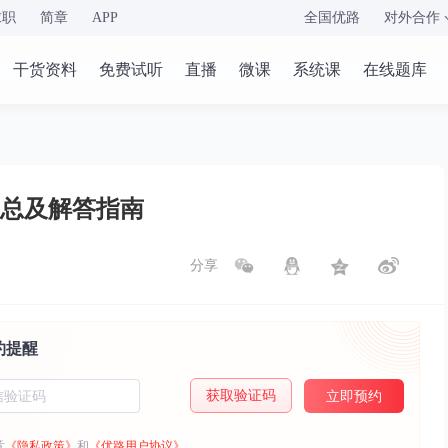
求职
简章
APP
全国优路
对外合作
干货资料
免费试听
直播
微课
系统课
在线题库
总及解答指南
分享
约提醒
获取验证码
立即预约
意
《隐私政策》
和
《优路用户协议》