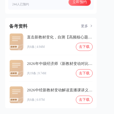
立即预约
244人已预约
备考资料
更多
直击新教材变化，自测【高频核心题】及时补漏！.zip
去下载
共6条 | 4.94M
2026年中级经济师《新教材变动对比》.zip
去下载
共19条 | 9.74M
2026中经新教材变动解读直播课讲义（7.7-7.9）.zip
去下载
共6条 | 6.97M