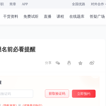
求职
简章
APP
全国优路
对外合作
干货资料
免费试听
直播
课程
在线题库
答疑广场
报名前必看提醒
分享
醒
获取验证码
立即预约
意
《隐私政策》
和
《优路用户协议》