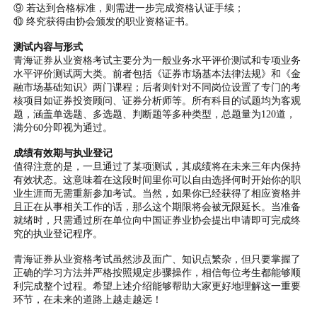
⑨ 若达到合格标准，则需进一步完成资格认证手续；
⑩ 终究获得由协会颁发的职业资格证书。
测试内容与形式
青海证券从业资格考试主要分为一般业务水平评价测试和专项业务
水平评价测试两大类。前者包括《证券市场基本法律法规》和《金
融市场基础知识》两门课程；后者则针对不同岗位设置了专门的考
核项目如证券投资顾问、证券分析师等。所有科目的试题均为客观
题，涵盖单选题、多选题、判断题等多种类型，总题量为120道，
满分60分即视为通过。
成绩有效期与执业登记
值得注意的是，一旦通过了某项测试，其成绩将在未来三年内保持
有效状态。这意味着在这段时间里你可以自由选择何时开始你的职
业生涯而无需重新参加考试。当然，如果你已经获得了相应资格并
且正在从事相关工作的话，那么这个期限将会被无限延长。当准备
就绪时，只需通过所在单位向中国证券业协会提出申请即可完成终
究的执业登记程序。
青海证券从业资格考试虽然涉及面广、知识点繁杂，但只要掌握了
正确的学习方法并严格按照规定步骤操作，相信每位考生都能够顺
利完成整个过程。希望上述介绍能够帮助大家更好地理解这一重要
环节，在未来的道路上越走越远！