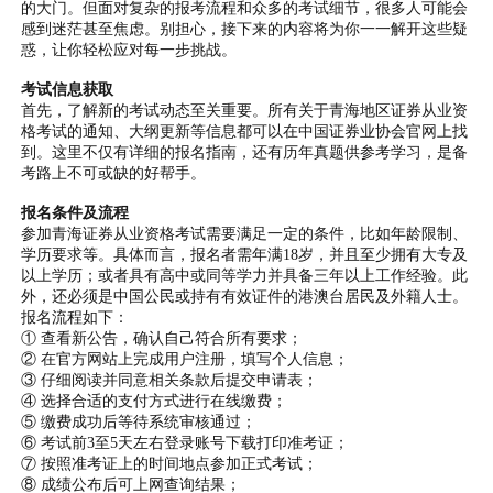
的大门。但面对复杂的报考流程和众多的考试细节，很多人可能会
感到迷茫甚至焦虑。别担心，接下来的内容将为你一一解开这些疑
惑，让你轻松应对每一步挑战。
考试信息获取
首先，了解新的考试动态至关重要。所有关于青海地区证券从业资
格考试的通知、大纲更新等信息都可以在中国证券业协会官网上找
到。这里不仅有详细的报名指南，还有历年真题供参考学习，是备
考路上不可或缺的好帮手。
报名条件及流程
参加青海证券从业资格考试需要满足一定的条件，比如年龄限制、
学历要求等。具体而言，报名者需年满18岁，并且至少拥有大专及
以上学历；或者具有高中或同等学力并具备三年以上工作经验。此
外，还必须是中国公民或持有有效证件的港澳台居民及外籍人士。
报名流程如下：
① 查看新公告，确认自己符合所有要求；
② 在官方网站上完成用户注册，填写个人信息；
③ 仔细阅读并同意相关条款后提交申请表；
④ 选择合适的支付方式进行在线缴费；
⑤ 缴费成功后等待系统审核通过；
⑥ 考试前3至5天左右登录账号下载打印准考证；
⑦ 按照准考证上的时间地点参加正式考试；
⑧ 成绩公布后可上网查询结果；