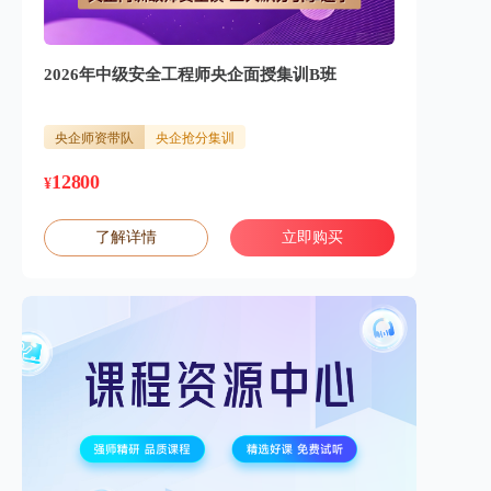
2026年中级安全工程师央企面授集训B班
央企师资带队
央企抢分集训
12800
¥
了解详情
立即购买