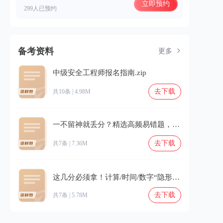
立即预约
299人已预约
备考资料
更多
中级安全工程师报名指南.zip
去下载
共10条 | 4.98M
一不留神就丢分？精选高频易错题，避坑别错过！.zip
去下载
共7条 | 7.36M
这几分必须拿！计算/时间/数字“隐形坑”专项填平⚠️.zip
去下载
共7条 | 5.78M