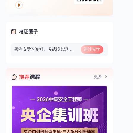
考证圈子
领注安学习资料、考试报名通知、做题、看直播等
进注安学
习群
更多