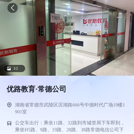
1/2
优路教育·常德公司
湖南省常德市武陵区滨湖路666号中德时代广场19楼1
901室
公交车出行：乘坐11路、32路到市城管局下车即到，
乘坐H5路、9路、19路、28路、38路常德电信公司下